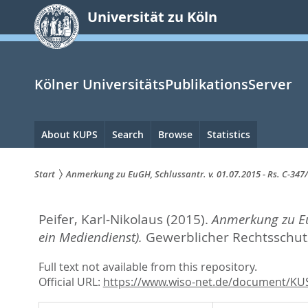
zum
Universität zu Köln
Inhalt
springen
Kölner UniversitätsPublikationsServer
Hauptnavigation
About KUPS
Search
Browse
Statistics
Start
Anmerkung zu EuGH, Schlussantr. v. 01.07.2015 - Rs. C-347/
Sie
Peifer, Karl-Nikolaus
(2015).
Anmerkung zu EuG
sind
ein Mediendienst).
Gewerblicher Rechtsschutz
hier:
Full text not available from this repository.
Official URL:
https://www.wiso-net.de/document/KU