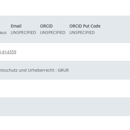
Email
ORCID
ORCID Put Code
laus
UNSPECIFIED
UNSPECIFIED
UNSPECIFIED
8-614359
htsschutz und Urheberrecht : GRUR