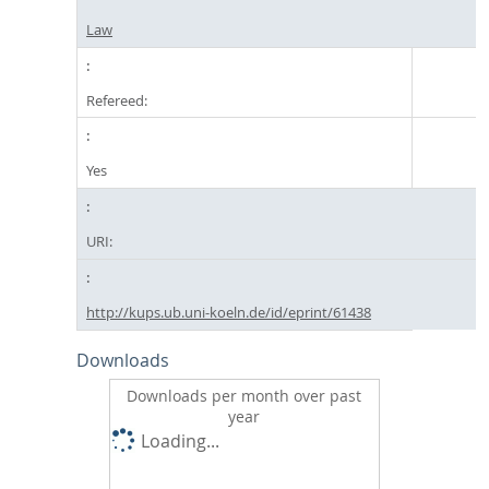
Law
Refereed:
Yes
URI:
http://kups.ub.uni-koeln.de/id/eprint/61438
Downloads
Downloads per month over past
year
Loading...