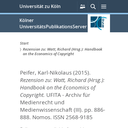
zum
Persönliche
Suche
Menü
Universität zu Köln
Services
Inhalt
springen
Kölner
UniversitätsPublikationsServer
Start
Rezension zu: Watt, Richard (Hrsg.): Handbook
Sie
on the Economics of Copyright
sind
Peifer, Karl-Nikolaus
(2015).
hier:
Rezension zu: Watt, Richard (Hrsg.):
Handbook on the Economics of
Copyright.
UFITA - Archiv für
Medienrecht und
Medienwissenschaft (III). pp. 886-
888.
Nomos. ISSN 2568-9185