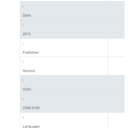
Date:
2015
Publisher:
Nomos
ISSN:
2568-9185
Language: