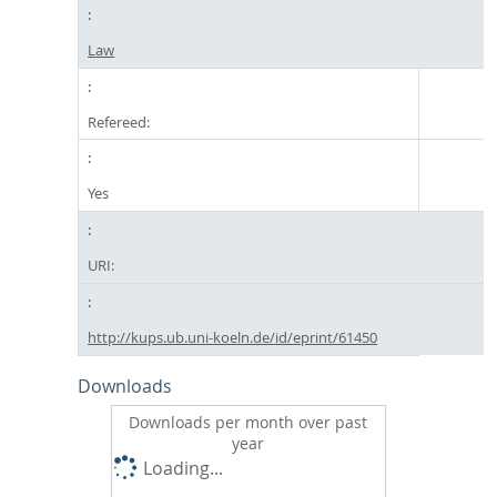
Law
Refereed:
Yes
URI:
http://kups.ub.uni-koeln.de/id/eprint/61450
Downloads
Downloads per month over past
year
Loading...