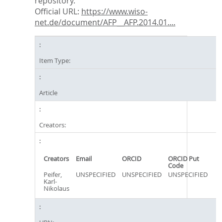
repository.
Official URL:
https://www.wiso-
net.de/document/AFP__AFP.2014.01....
Item Type:
Article
Creators:
Creators
Email
ORCID
ORCID Put
Code
Peifer,
UNSPECIFIED
UNSPECIFIED
UNSPECIFIED
Karl-
Nikolaus