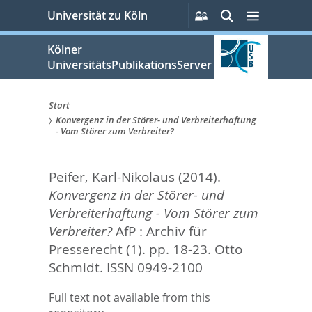
zum
Persönliche
Suche
Menü
Universität zu Köln
Services
Inhalt
springen
Kölner
UniversitätsPublikationsServer
Start
Konvergenz in der Störer- und Verbreiterhaftung
Sie
- Vom Störer zum Verbreiter?
sind
Peifer, Karl-Nikolaus
(2014).
hier:
Konvergenz in der Störer- und
Verbreiterhaftung - Vom Störer zum
Verbreiter?
AfP : Archiv für
Presserecht (1). pp. 18-23.
Otto
Schmidt. ISSN 0949-2100
Full text not available from this