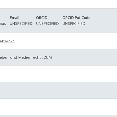
Email
ORCID
ORCID Put Code
laus
UNSPECIFIED
UNSPECIFIED
UNSPECIFIED
8-614525
rheber- und Medienrecht : ZUM