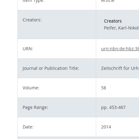
Item Type:
Article
Creators:
Creators
Peifer, Karl-Niko
URN:
urn:nbn:de:hbz:3
Journal or Publication Title:
Zeitschrift für U
Volume:
58
Page Range:
pp. 453-467
Date:
2014