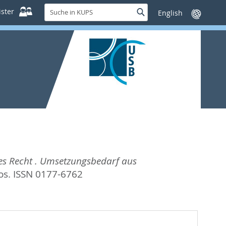
Suche
ster
Suche
Sprache
in
wechseln
KUPS
hes Recht . Umsetzungsbedarf aus
s. ISSN 0177-6762