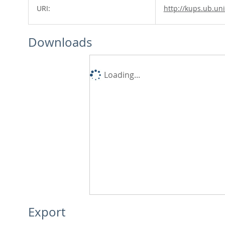
URI:
http://kups.ub.un
Downloads
Loading...
Export