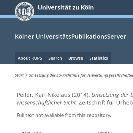
zum
Universität zu Köln
Inhalt
springen
Kölner UniversitätsPublikationsServer
Hauptnavigation
About KUPS
Search
Browse
Statistics
Start
Umsetzung der EU-Richtlinie für Verwertungsgesellschafte
Sie
Peifer, Karl-Nikolaus
(2014).
Umsetzung der EU
sind
wissenschaftlicher Sicht.
Zeitschrift für Urhe
hier:
Full text not available from this repository.