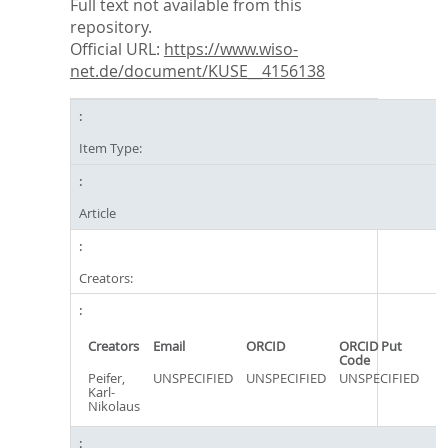
Full text not available from this
repository.
Official URL:
https://www.wiso-
net.de/document/KUSE__4156138
Item Type:
Article
Creators:
Creators
Email
ORCID
ORCID Put
Code
Peifer,
UNSPECIFIED
UNSPECIFIED
UNSPECIFIED
Karl-
Nikolaus