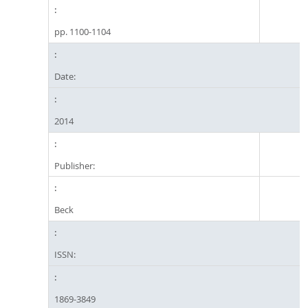
pp. 1100-1104
Date:
2014
Publisher:
Beck
ISSN:
1869-3849