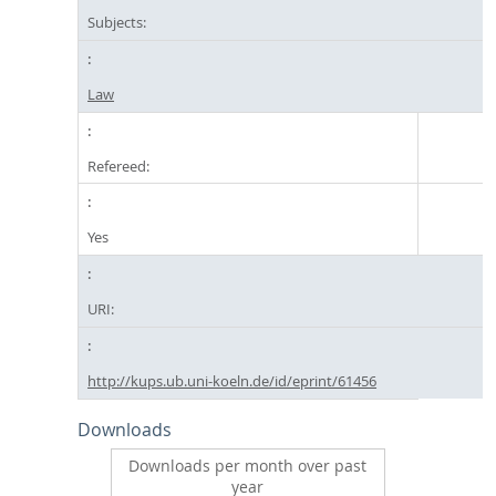
Subjects:
Law
Refereed:
Yes
URI:
http://kups.ub.uni-koeln.de/id/eprint/61456
Downloads
Downloads per month over past
year