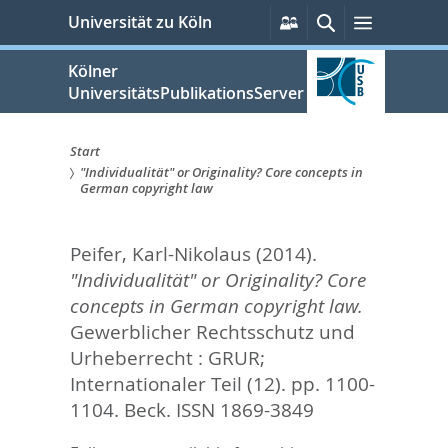
zum
Persönliche
Suche
Menü
Universität zu Köln
Services
Inhalt
springen
Kölner
UniversitätsPublikationsServer
Start
"Individualität" or Originality? Core concepts in
Sie
German copyright law
sind
Peifer, Karl-Nikolaus
(2014).
hier:
"Individualität" or Originality? Core
concepts in German copyright law.
Gewerblicher Rechtsschutz und
Urheberrecht : GRUR;
Internationaler Teil (12). pp. 1100-
1104.
Beck. ISSN 1869-3849