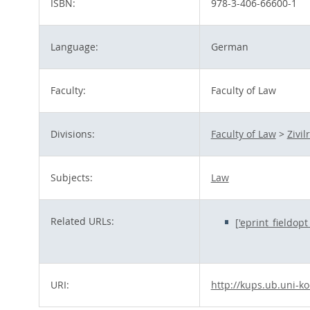
ISBN:
978-3-406-66600-1
Language:
German
Faculty:
Faculty of Law
Divisions:
Faculty of Law
>
Zivil
Subjects:
Law
Related URLs:
['eprint_fieldop
URI:
http://kups.ub.uni-ko