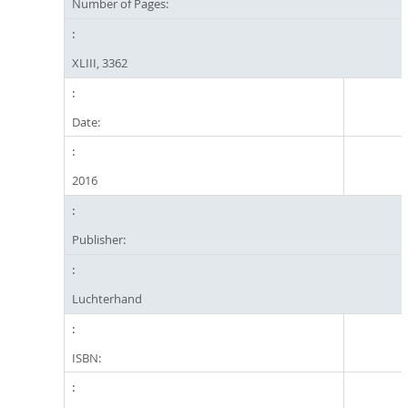
Number of Pages:
XLIII, 3362
Date:
2016
Publisher:
Luchterhand
ISBN: