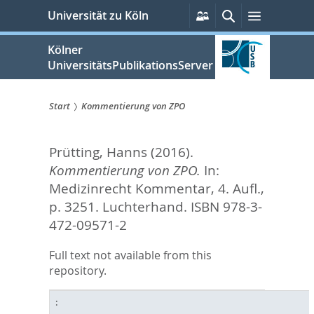
zum
Persönliche
Suche
Menü
Universität zu Köln
Services
Inhalt
springen
Kölner
UniversitätsPublikationsServer
Start
Kommentierung von ZPO
Sie
Prütting, Hanns
(2016).
sind
Kommentierung von ZPO.
In:
hier:
Medizinrecht Kommentar, 4. Aufl.,
p. 3251. Luchterhand. ISBN 978-3-
472-09571-2
Full text not available from this
repository.