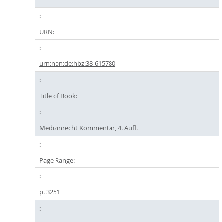
URN:
urn:nbn:de:hbz:38-615780
Title of Book:
Medizinrecht Kommentar, 4. Aufl.
Page Range:
p. 3251