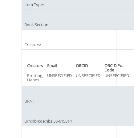
Item Type:
Book Section
Creators:
Creators
Email
ORCID
ORCID Put
Code
Prütting,
UNSPECIFIED
UNSPECIFIED
UNSPECIFIED
Hanns
URN:
urn:nbn:de:hbz:38-615814