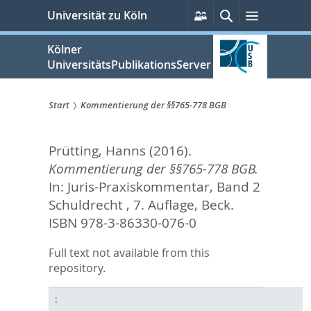
zum
Persönliche
Suche
Menü
Universität zu Köln
Services
Inhalt
springen
Kölner
UniversitätsPublikationsServer
Start
Kommentierung der §§765-778 BGB
Sie
Prütting, Hanns
(2016).
sind
Kommentierung der §§765-778 BGB.
hier:
In:
Juris-Praxiskommentar, Band 2
Schuldrecht , 7. Auflage,
Beck.
ISBN 978-3-86330-076-0
Full text not available from this
repository.