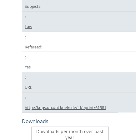
Subjects:
Law
Refereed:
Yes
URI:
http://kups.ub.uni-koeln.de/id/eprint/61581
Downloads
Downloads per month over past
year