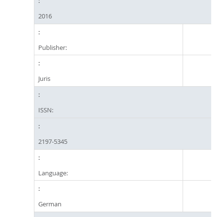
2016
Publisher:
Juris
ISSN:
2197-5345
Language:
German