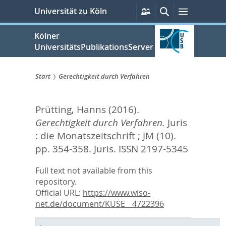
zum
Persönliche
Suche
Menü
Universität zu Köln
Services
Inhalt
springen
Kölner
UniversitätsPublikationsServer
Start
Gerechtigkeit durch Verfahren
Sie
Prütting, Hanns
(2016).
sind
Gerechtigkeit durch Verfahren.
Juris
hier:
: die Monatszeitschrift ; JM (10).
pp. 354-358.
Juris. ISSN 2197-5345
Full text not available from this
repository.
Official URL:
https://www.wiso-
net.de/document/KUSE__4722396