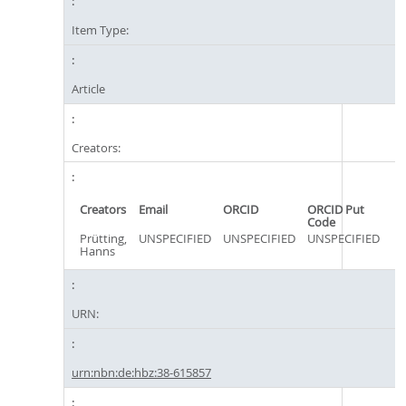
Item Type:
Article
Creators:
Creators
Email
ORCID
ORCID Put
Code
Prütting,
UNSPECIFIED
UNSPECIFIED
UNSPECIFIED
Hanns
URN:
urn:nbn:de:hbz:38-615857