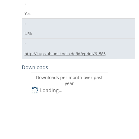
Yes
URI:
http://kups.ub.uni-koeln.de/id/eprint/61585
Downloads
Downloads per month over past
year
Loading...