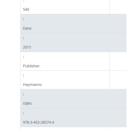
540
Date:
2015
Publisher:
Heymanns
ISBN:
978-3-452-28574-4