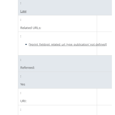
Law
Related URLs:
['eprint_fieldopt_related_url_type_publication' not defined]
Refereed:
Yes
URI: