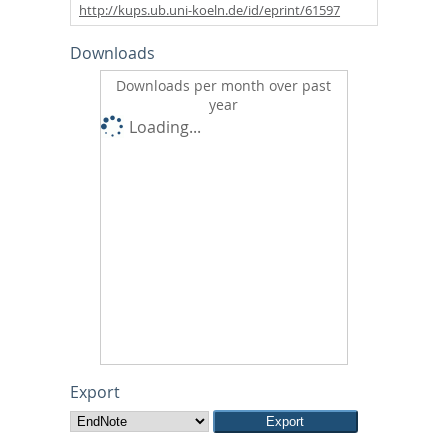
http://kups.ub.uni-koeln.de/id/eprint/61597
Downloads
Downloads per month over past
year
Loading...
Export