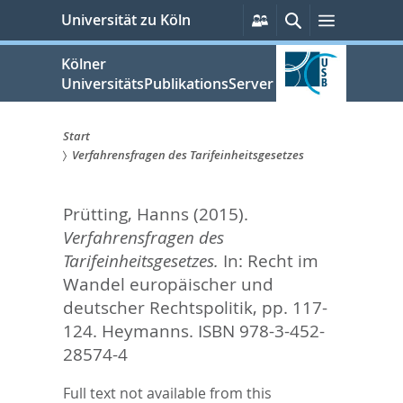
zum
Persönliche
Suche
Menü
Universität zu Köln
Services
Inhalt
springen
Kölner
UniversitätsPublikationsServer
Start
Verfahrensfragen des Tarifeinheitsgesetzes
Sie
sind
Prütting, Hanns
(2015).
hier:
Verfahrensfragen des
Tarifeinheitsgesetzes.
In:
Recht im
Wandel europäischer und
deutscher Rechtspolitik,
pp. 117-
124. Heymanns. ISBN 978-3-452-
28574-4
Full text not available from this