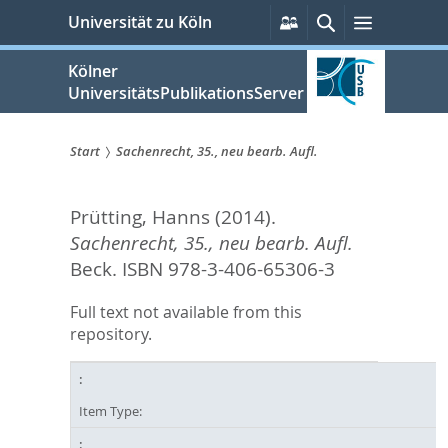
zum
Persönliche
Suche
Menü
Universität zu Köln
Services
Inhalt
springen
Kölner
UniversitätsPublikationsServer
Start
Sachenrecht, 35., neu bearb. Aufl.
Sie
Prütting, Hanns
(2014).
sind
Sachenrecht, 35., neu bearb. Aufl.
hier:
Beck. ISBN 978-3-406-65306-3
Full text not available from this
repository.
Item Type: