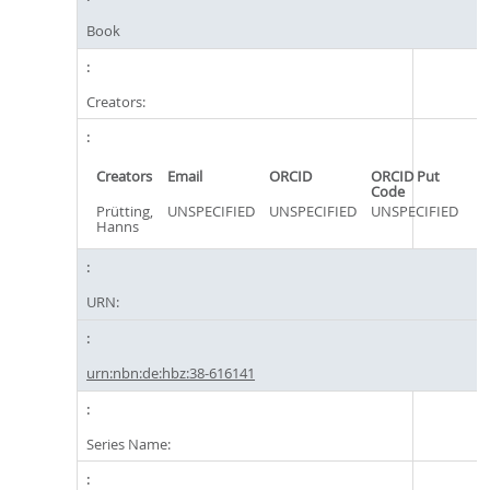
Book
Creators:
Creators
Email
ORCID
ORCID Put
Code
Prütting,
UNSPECIFIED
UNSPECIFIED
UNSPECIFIED
Hanns
URN:
urn:nbn:de:hbz:38-616141
Series Name: