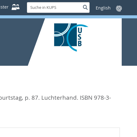
Suche
ster
Suche
Sprache
in
wechseln
KUPS
burtstag,
p. 87. Luchterhand. ISBN 978-3-