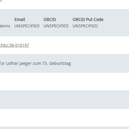
on
Email
ORCID
ORCID Put Code
 Hanns
UNSPECIFIED
UNSPECIFIED
UNSPECIFIED
:hbz:38-616197
 für Lothar Jaeger zum 75. Geburtstag