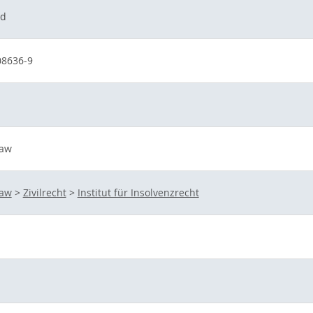
nd
08636-9
Law
Law
>
Zivilrecht
>
Institut für Insolvenzrecht