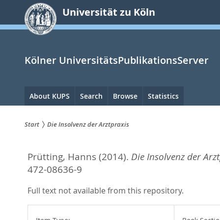
zum
Universität zu Köln
Inhalt
springen
Kölner UniversitätsPublikationsServer
Hauptnavigation
About KUPS
Search
Browse
Statistics
Start
Die Insolvenz der Arztpraxis
Sie
Prütting, Hanns
(2014).
Die Insolvenz der Arzt
sind
472-08636-9
hier:
Full text not available from this repository.