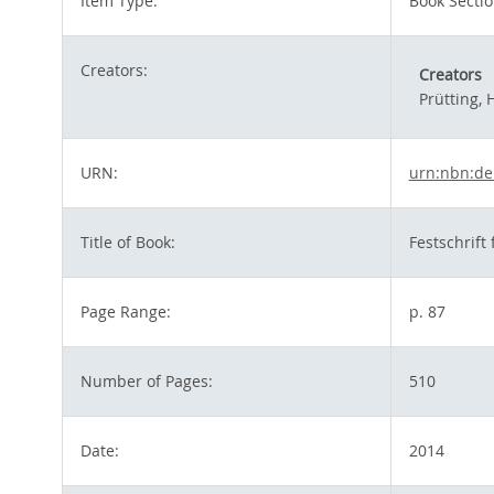
Item Type:
Book Secti
Creators:
Creators
Prütting,
URN:
urn:nbn:de
Title of Book:
Festschrift
Page Range:
p. 87
Number of Pages:
510
Date:
2014