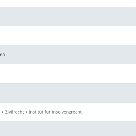
066
w
w
>
Zivilrecht
>
Institut für Insolvenzrecht