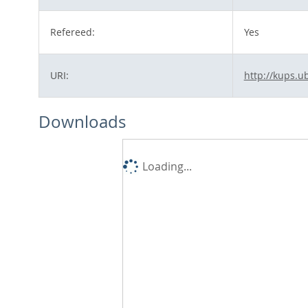
Refereed:
Yes
URI:
http://kups.u
Downloads
Loading...