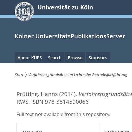
zum
Universität zu Köln
Inhalt
springen
Kölner UniversitätsPublikationsServer
Hauptnavigation
About KUPS
Search
Browse
Statistics
Start
Verfahrensgrundsätze im Lichte der Betriebsfortführung
Sie
Prütting, Hanns
(2014).
Verfahrensgrundsätze 
sind
RWS. ISBN 978-3814590066
hier:
Full text not available from this repository.