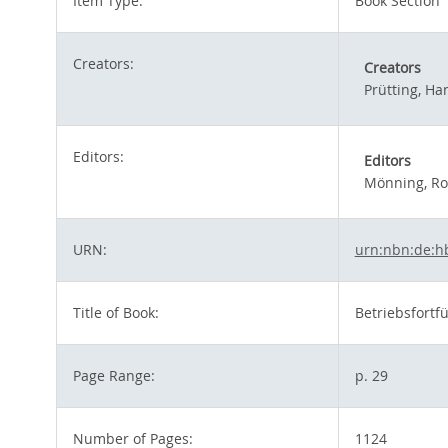
Item Type:
Book Section
Creators:
Creators
Prütting, Ha
Editors:
Editors
Mönning, Rol
URN:
urn:nbn:de:h
Title of Book:
Betriebsfortfü
Page Range:
p. 29
Number of Pages:
1124