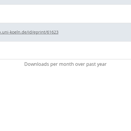
b.uni-koeln.de/id/eprint/61623
Downloads per month over past year