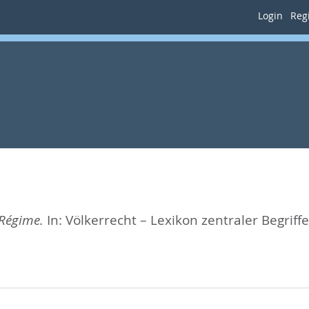
Login
Regi
 Régime.
In:
Völkerrecht – Lexikon zentraler Begri