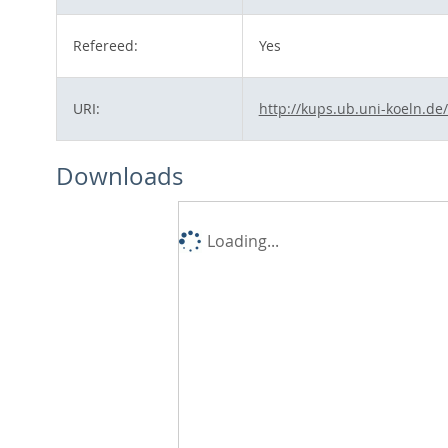
Refereed:
Yes
URI:
http://kups.ub.uni-koeln.de
Downloads
Loading...