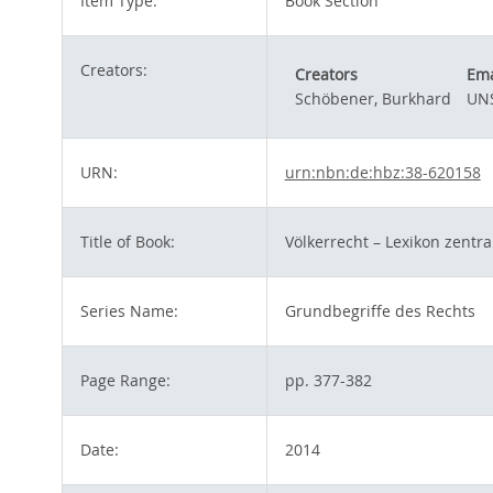
Item Type:
Book Section
Creators:
Creators
Ema
Schöbener, Burkhard
UNS
URN:
urn:nbn:de:hbz:38-620158
Title of Book:
Völkerrecht – Lexikon zentr
Series Name:
Grundbegriffe des Rechts
Page Range:
pp. 377-382
Date:
2014