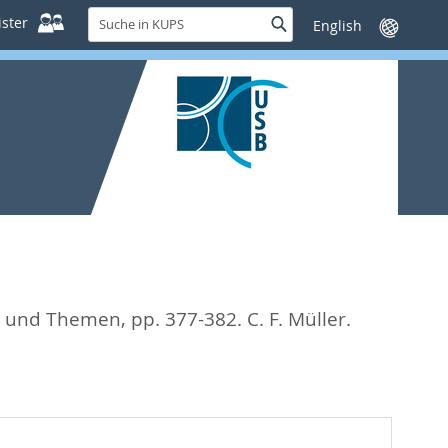
Suche
ster
Suche
Sprache
in
wechseln
KUPS
ffe und Themen,
pp. 377-382. C. F. Müller.