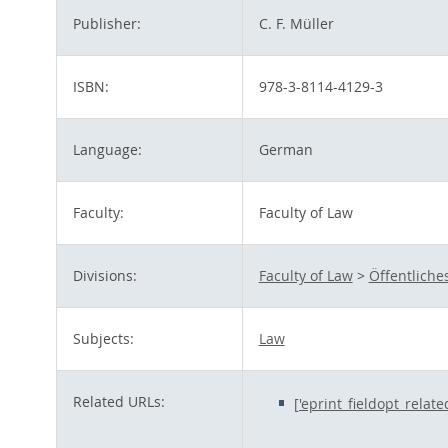
Publisher:
C. F. Müller
ISBN:
978-3-8114-4129-3
Language:
German
Faculty:
Faculty of Law
Divisions:
Faculty of Law
>
Öffentliche
Subjects:
Law
Related URLs:
['eprint_fieldopt_relat