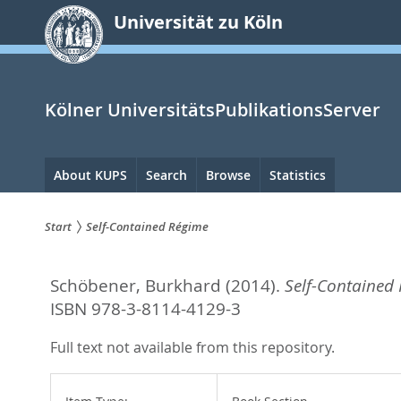
zum
Universität zu Köln
Inhalt
springen
Kölner UniversitätsPublikationsServer
Hauptnavigation
About KUPS
Search
Browse
Statistics
Start
Self-Contained Régime
Sie
Schöbener, Burkhard
(2014).
Self-Contained
sind
ISBN 978-3-8114-4129-3
hier:
Full text not available from this repository.