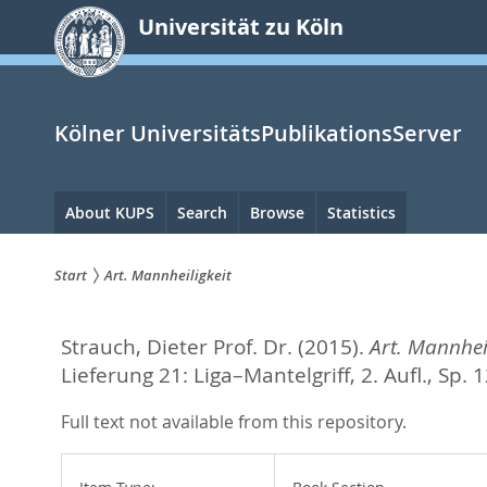
zum
Universität zu Köln
Inhalt
springen
Kölner UniversitätsPublikationsServer
Hauptnavigation
About KUPS
Search
Browse
Statistics
Start
Art. Mannheiligkeit
Sie
Strauch, Dieter Prof. Dr.
(2015).
Art. Mannheil
sind
Lieferung 21: Liga–Mantelgriff, 2. Aufl.,
Sp. 
hier:
Full text not available from this repository.