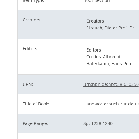
Item Type:
Book Section
Creators:
Creators
Strauch, Dieter Prof. Dr.
Editors:
Editors
Cordes, Albrecht
Haferkamp, Hans-Peter
URN:
urn:nbn:de:hbz:38-620350
Title of Book:
Handwörterbuch zur deutsc
Page Range:
Sp. 1238-1240