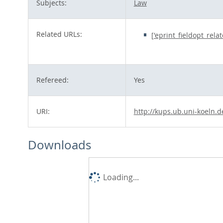
Subjects:
Law
Related URLs:
['eprint_fieldopt_rela
Refereed:
Yes
URI:
http://kups.ub.uni-koeln.d
Downloads
Loading...