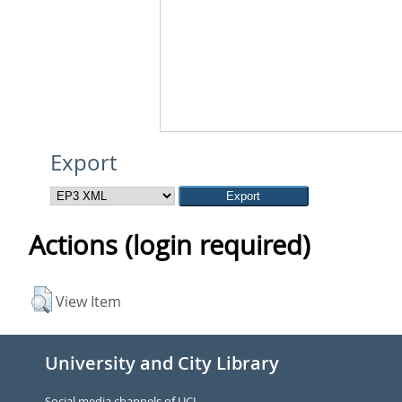
Export
Actions (login required)
View Item
University and City Library
Social media channels of UCL