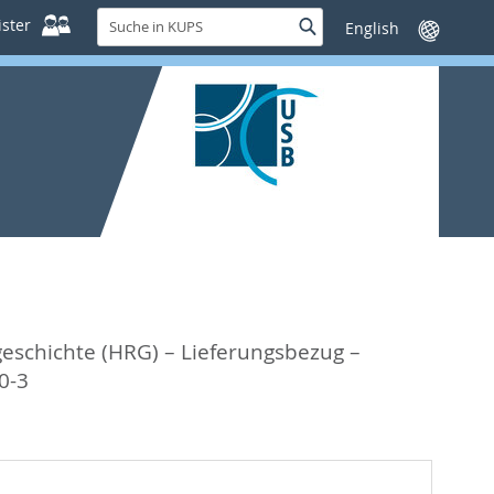
Suche
ster
Suche
Sprache
in
wechseln
KUPS
schichte (HRG) – Lieferungsbezug –
0-3