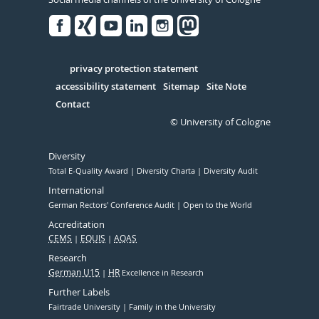
Facebook
Xing
Youtube
Linked
Instagram
in
Serivce
privacy protection statement
accessibility statement
Sitemap
Site Note
Contact
© University of Cologne
Diversity
Total E-Quality Award
Diversity Charta
Diversity Audit
International
German Rectors' Conference Audit
Open to the World
Accreditation
CEMS
EQUIS
AQAS
Research
German U15
HR
Excellence in Research
Further Labels
Fairtrade University
Family in the University