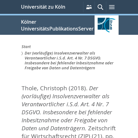
zum
Persönliche
Suche
Menü
Universität zu Köln
Services
Inhalt
springen
Kölner
UniversitätsPublikationsServer
Start
Der (vorläufige) Insolvenzverwalter als
Sie
Verantwortlicher i.S.d. Art. 4 Nr. 7 DSGVO.
Insbesondere bei fehlender Inbesitznahme oder
sind
Freigabe von Daten und Datenträgern
hier:
Thole, Christoph
(2018).
Der
(vorläufige) Insolvenzverwalter als
Verantwortlicher i.S.d. Art. 4 Nr. 7
DSGVO. Insbesondere bei fehlender
Inbesitznahme oder Freigabe von
Daten und Datenträgern.
Zeitschrift
für Wirtschaftsrecht (ZIP) (21). pp.