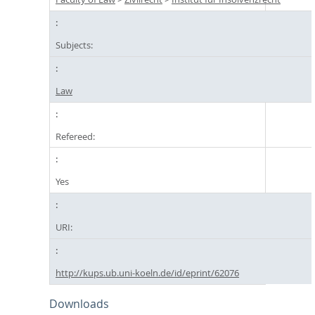
Subjects:
Law
Refereed:
Yes
URI:
http://kups.ub.uni-koeln.de/id/eprint/62076
Downloads