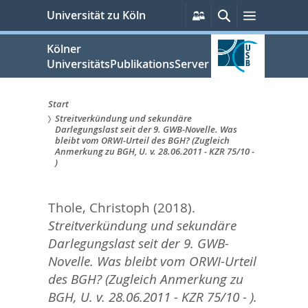
zum
Persönliche
Suche
Menü
Universität zu Köln
Services
Inhalt
springen
Kölner
UniversitätsPublikationsServer
Start
Streitverkündung und sekundäre
Sie
Darlegungslast seit der 9. GWB-Novelle. Was
bleibt vom ORWI-Urteil des BGH? (Zugleich
sind
Anmerkung zu BGH, U. v. 28.06.2011 - KZR 75/10 -
)
hier:
Thole, Christoph
(2018).
Streitverkündung und sekundäre
Darlegungslast seit der 9. GWB-
Novelle. Was bleibt vom ORWI-Urteil
des BGH? (Zugleich Anmerkung zu
BGH, U. v. 28.06.2011 - KZR 75/10 - ).