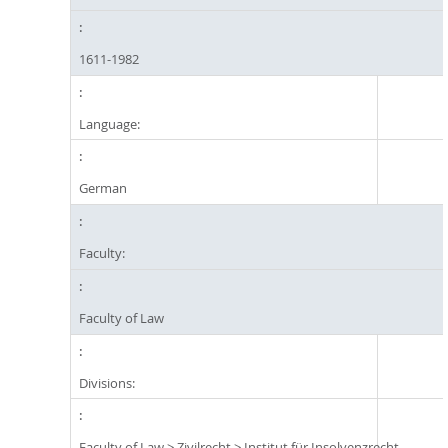
1611-1982
Language:
German
Faculty:
Faculty of Law
Divisions:
Faculty of Law
>
Zivilrecht
>
Institut für Insolvenzrecht