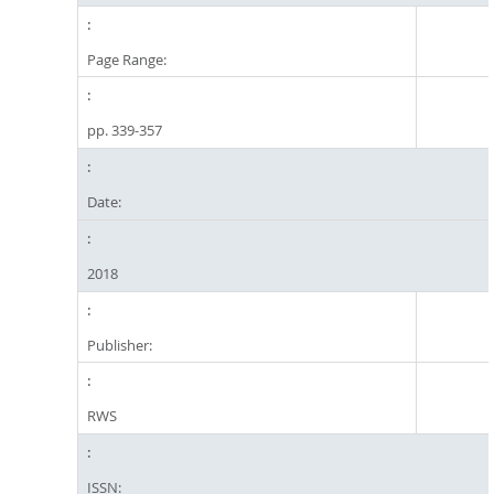
Page Range:
pp. 339-357
Date:
2018
Publisher:
RWS
ISSN: