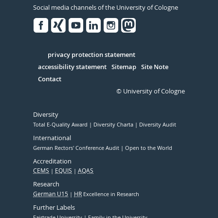
Social media channels of the University of Cologne
Facebook
Xing
Youtube
Linked
Instagram
in
Serivce
privacy protection statement
accessibility statement
Sitemap
Site Note
Contact
© University of Cologne
Diversity
Total E-Quality Award
Diversity Charta
Diversity Audit
International
German Rectors' Conference Audit
Open to the World
Accreditation
CEMS
EQUIS
AQAS
Research
German U15
HR
Excellence in Research
Further Labels
Fairtrade University
Family in the University