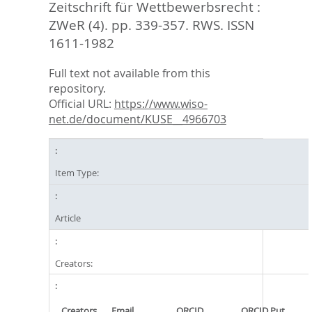
Zeitschrift für Wettbewerbsrecht :
ZWeR (4). pp. 339-357.
RWS. ISSN
1611-1982
Full text not available from this
repository.
Official URL:
https://www.wiso-
net.de/document/KUSE__4966703
Item Type:
Article
Creators:
Creators
Email
ORCID
ORCID Put