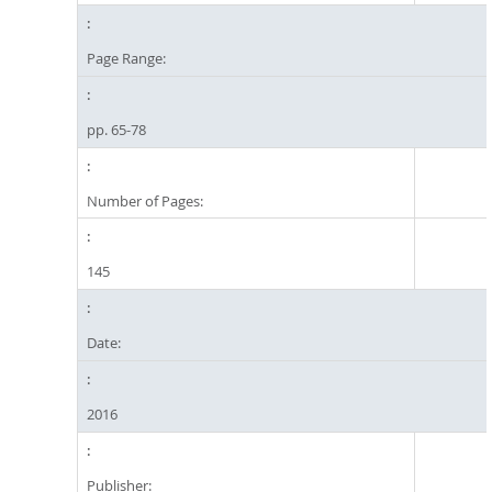
Page Range:
pp. 65-78
Number of Pages:
145
Date:
2016
Publisher: