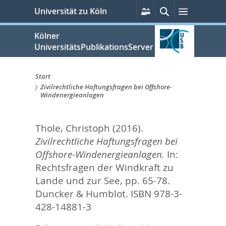
zum
Persönliche
Suche
Menü
Universität zu Köln
Services
Inhalt
springen
Kölner
UniversitätsPublikationsServer
Start
Zivilrechtliche Haftungsfragen bei Offshore-
Sie
Windenergieanlagen
sind
Thole, Christoph
(2016).
hier:
Zivilrechtliche Haftungsfragen bei
Offshore-Windenergieanlagen.
In:
Rechtsfragen der Windkraft zu
Lande und zur See,
pp. 65-78.
Duncker & Humblot. ISBN 978-3-
428-14881-3