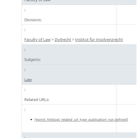
Divisions:
Faculty of Law
>
Zivilrecht
>
Institut für Insolvenzrecht
Subjects:
Law
Related URLs:
['eprint_fieldopt_related_url_type_publication' not defined]