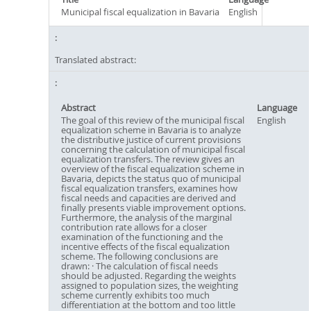
Municipal fiscal equalization in Bavaria
English
Translated abstract:
Abstract
Language
The goal of this review of the municipal fiscal
English
equalization scheme in Bavaria is to analyze
the distributive justice of current provisions
concerning the calculation of municipal fiscal
equalization transfers. The review gives an
overview of the fiscal equalization scheme in
Bavaria, depicts the status quo of municipal
fiscal equalization transfers, examines how
fiscal needs and capacities are derived and
finally presents viable improvement options.
Furthermore, the analysis of the marginal
contribution rate allows for a closer
examination of the functioning and the
incentive effects of the fiscal equalization
scheme. The following conclusions are
drawn: · The calculation of fiscal needs
should be adjusted. Regarding the weights
assigned to population sizes, the weighting
scheme currently exhibits too much
differentiation at the bottom and too little