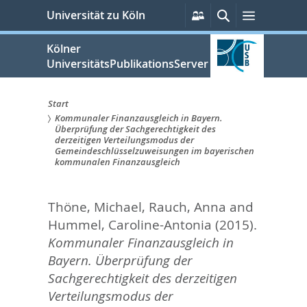
zum
Persönliche
Suche
Menü
Universität zu Köln
Services
Inhalt
springen
Kölner
UniversitätsPublikationsServer
Start
Kommunaler Finanzausgleich in Bayern.
Sie
Überprüfung der Sachgerechtigkeit des
derzeitigen Verteilungsmodus der
sind
Gemeindeschlüsselzuweisungen im bayerischen
kommunalen Finanzausgleich
hier:
Thöne, Michael
,
Rauch, Anna
and
Hummel, Caroline-Antonia
(2015).
Kommunaler Finanzausgleich in
Bayern. Überprüfung der
Sachgerechtigkeit des derzeitigen
Verteilungsmodus der