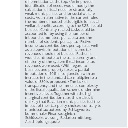
differentiation at the top. · An improved
identification of needs would modify the
calculation of fiscal need for structurally
weak municipalities and for social welfare
costs. As an alternative to the current rules,
the number of households eligible for social
welfare benefits according to the SGB II could
be used. Centrality-related tasks could be
accounted for by using the number of
inbound commuters per capita and the
number of students per capita. · Fictive
income tax contributions per capita as well
as a stepwise imputation of income tax
revenues should not be used. Rather, it
would contribute to the transparency and
efficiency of the system if real income tax
revenues were used. · With regard to
business and property taxes, a partial
imputation of 10% in conjunction with an
increase in the standard tax multiplier to a
value of 330 is proposed. · The lack of
transparency and the immense complexity
of the fiscal equalization scheme undermine
incentive effects. Together with the high
marginal contribution rate, this makes it
unlikely that Bavarian municipalities feel the
impact of their tax policy choices, contrary to
municipal tax autonomy. Schlagworte:
kommunaler Finanzausgleich,
Schlüsselzuweisung, Bedarfsermittlung,
Abschöpfungsquote