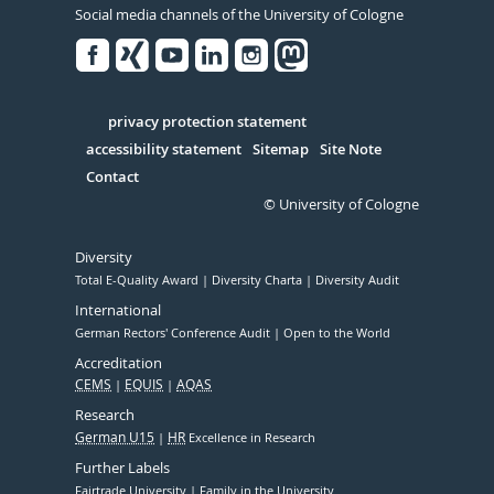
Social media channels of the University of Cologne
Facebook
Xing
Youtube
Linked
Instagram
in
Serivce
privacy protection statement
accessibility statement
Sitemap
Site Note
Contact
© University of Cologne
Diversity
Total E-Quality Award
Diversity Charta
Diversity Audit
International
German Rectors' Conference Audit
Open to the World
Accreditation
CEMS
EQUIS
AQAS
Research
German U15
HR
Excellence in Research
Further Labels
Fairtrade University
Family in the University