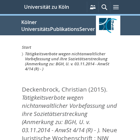
zum
Persönliche
Suche
Menü
Universität zu Köln
Services
Inhalt
springen
Kölner
UniversitätsPublikationsServer
Start
Tätigkeitsverbote wegen nichtanwaltlicher
Sie
Vorbefassung und ihre Sozietätserstreckung
(Anmerkung zu: BGH, U. v. 03.11.2014 - AnwSt
sind
4/14 (R) - )
hier:
Deckenbrock, Christian
(2015).
Tätigkeitsverbote wegen
nichtanwaltlicher Vorbefassung und
ihre Sozietätserstreckung
(Anmerkung zu: BGH, U. v.
03.11.2014 - AnwSt 4/14 (R) - ).
Neue
Juristische Wochenschrift : NJW