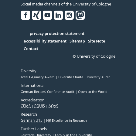
Social media channels of the University of Cologne
Facebook
Xing
Youtube
Linked
Instagram
in
Serivce
privacy protection statement
accessibility statement
Sitemap
Site Note
Contact
© University of Cologne
Diversity
Total E-Quality Award
Diversity Charta
Diversity Audit
International
German Rectors' Conference Audit
Open to the World
Accreditation
CEMS
EQUIS
AQAS
Research
German U15
HR
Excellence in Research
Further Labels
Fairtrade University
Family in the University