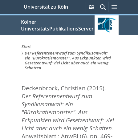
zum
Persönliche
Suche
Menü
Universität zu Köln
Services
Inhalt
springen
Kölner
UniversitätsPublikationsServer
Start
Der Referentenentwurf zum Syndikusanwalt:
Sie
ein "Bürokratiemonster". Aus Eckpunkten wird
Gesetzentwurf: viel Licht aber auch ein wenig
sind
Schatten
hier:
Deckenbrock, Christian
(2015).
Der Referentenentwurf zum
Syndikusanwalt: ein
"Bürokratiemonster". Aus
Eckpunkten wird Gesetzentwurf: viel
Licht aber auch ein wenig Schatten.
Anwaltsblatt : AnwBl (6). pp. 469-