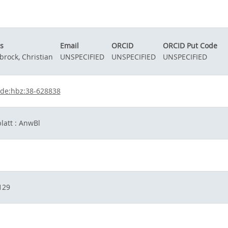
s
Email
ORCID
ORCID Put Code
rock, Christian
UNSPECIFIED
UNSPECIFIED
UNSPECIFIED
de:hbz:38-628838
latt : AnwBl
129