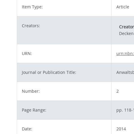
Item Type:
Article
Creators:
Creator
Deckenb
URN:
urn:nbn:
Journal or Publication Title:
Anwaltsb
Number:
2
Page Range:
pp. 118-
Date:
2014