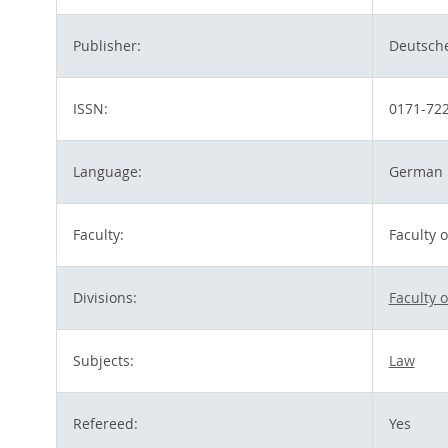
Publisher:
Deutsche
ISSN:
0171-72
Language:
German
Faculty:
Faculty 
Divisions:
Faculty 
Subjects:
Law
Refereed:
Yes