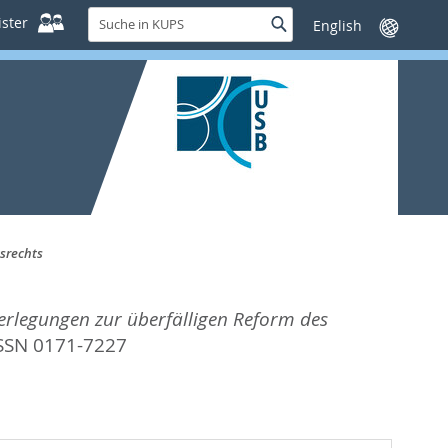
Suche
ster
Suche
Sprache
in
wechseln
KUPS
srechts
rlegungen zur überfälligen Reform des
ISSN 0171-7227