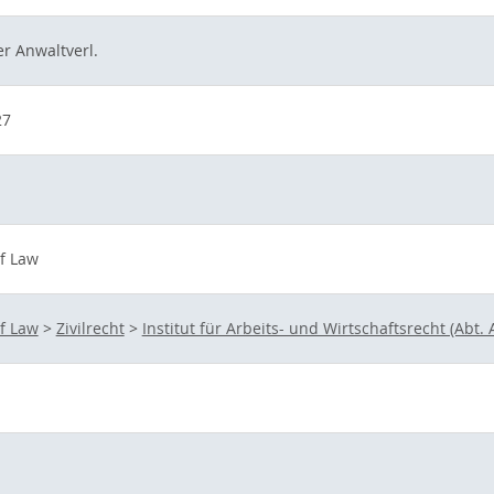
r Anwaltverl.
27
of Law
of Law
>
Zivilrecht
>
Institut für Arbeits- und Wirtschaftsrecht (Abt. 