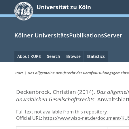
zum
Universität zu Köln
Inhalt
springen
Kölner UniversitätsPublikationsServer
Hauptnavigation
About KUPS
Search
Browse
Statistics
Start
Das allgemeine Berufsrecht der Berufsausübungsgemeinsch
Sie
Deckenbrock, Christian
(2014).
Das allgemei
sind
anwaltlichen Gesellschaftsrechts.
Anwaltsblatt
hier:
Full text not available from this repository.
Official URL:
https://www.wiso-net.de/document/KU