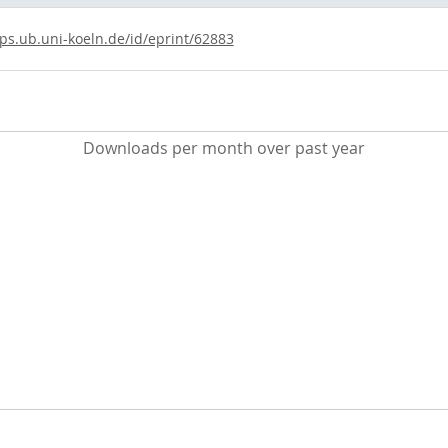
ups.ub.uni-koeln.de/id/eprint/62883
Downloads per month over past year