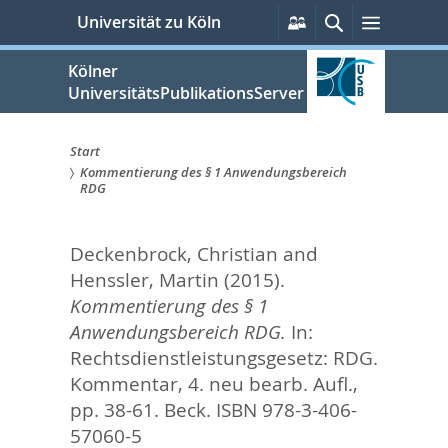
zum
Persönliche
Suche
Menü
Universität zu Köln
Services
Inhalt
springen
Kölner
UniversitätsPublikationsServer
Start
Kommentierung des § 1 Anwendungsbereich
Sie
RDG
sind
Deckenbrock, Christian
and
hier:
Henssler, Martin
(2015).
Kommentierung des § 1
Anwendungsbereich RDG.
In:
Rechtsdienstleistungsgesetz: RDG.
Kommentar, 4. neu bearb. Aufl.,
pp. 38-61. Beck. ISBN 978-3-406-
57060-5