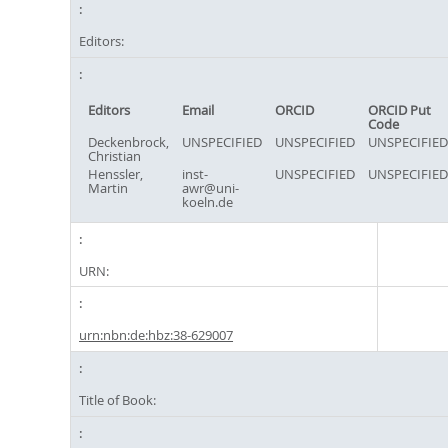
Editors:
Editors
Email
ORCID
ORCID Put
Code
Deckenbrock,
UNSPECIFIED
UNSPECIFIED
UNSPECIFIED
Christian
Henssler,
inst-
UNSPECIFIED
UNSPECIFIED
Martin
awr@uni-
koeln.de
URN:
urn:nbn:de:hbz:38-629007
Title of Book: