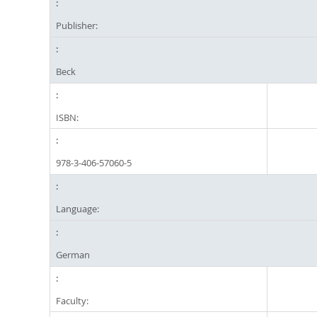
Publisher:
Beck
ISBN:
978-3-406-57060-5
Language:
German
Faculty: