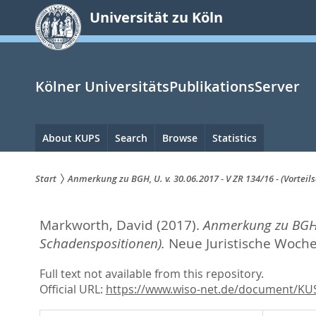
zum
Universität zu Köln
Inhalt
springen
Kölner UniversitätsPublikationsServer
Hauptnavigation
About KUPS
Search
Browse
Statistics
Start
Anmerkung zu BGH, U. v. 30.06.2017 - V ZR 134/16 - (Vort
Sie
Markworth, David
(2017).
Anmerkung zu BGH, 
sind
Schadenspositionen).
Neue Juristische Wochen
hier:
Full text not available from this repository.
Official URL:
https://www.wiso-net.de/document/KU