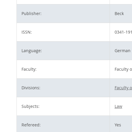
Publisher:
Beck
ISSN:
0341-19
Language:
German
Faculty:
Faculty 
Divisions:
Faculty 
Subjects:
Law
Refereed:
Yes