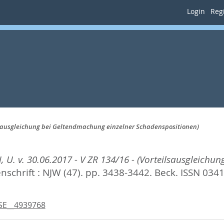
Login
Regi
eilsausgleichung bei Geltendmachung einzelner Schadenspositionen)
U. v. 30.06.2017 - V ZR 134/16 - (Vorteilsausgleichu
schrift : NJW (47). pp. 3438-3442.
Beck. ISSN 034
SE__4939768