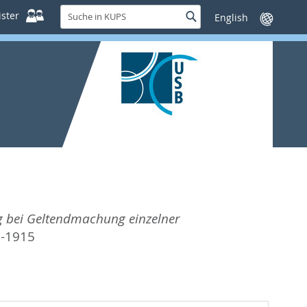
Suche
ster
Suche
Sprache
in
wechseln
KUPS
ng bei Geltendmachung einzelner
1-1915