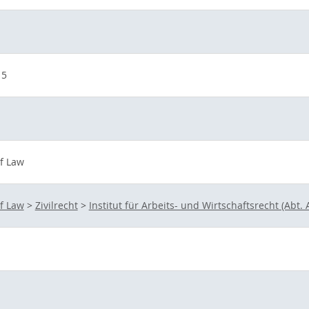
15
of Law
of Law
>
Zivilrecht
>
Institut für Arbeits- und Wirtschaftsrecht (Abt. 