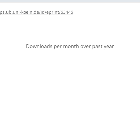
ups.ub.uni-koeln.de/id/eprint/63446
Downloads per month over past year