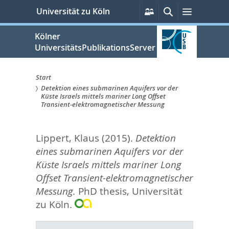
zum
Persönliche
Suche
Menü
Universität zu Köln
Services
Inhalt
springen
Kölner
UniversitätsPublikationsServer
Start
Detektion eines submarinen Aquifers vor der
Sie
Küste Israels mittels mariner Long Offset
Transient-elektromagnetischer Messung
sind
hier:
Lippert, Klaus
(2015).
Detektion
eines submarinen Aquifers vor der
Küste Israels mittels mariner Long
Offset Transient-elektromagnetischer
Messung.
PhD thesis, Universität
zu Köln.