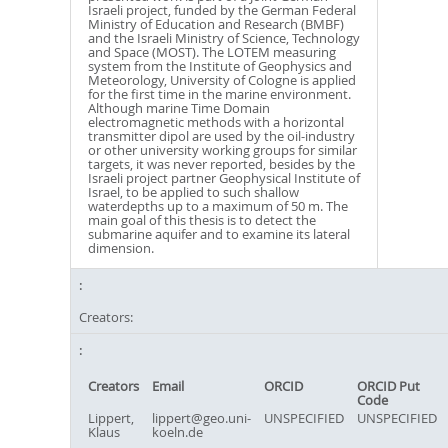
Israeli project, funded by the German Federal
Ministry of Education and Research (BMBF)
and the Israeli Ministry of Science, Technology
and Space (MOST). The LOTEM measuring
system from the Institute of Geophysics and
Meteorology, University of Cologne is applied
for the first time in the marine environment.
Although marine Time Domain
electromagnetic methods with a horizontal
transmitter dipol are used by the oil-industry
or other university working groups for similar
targets, it was never reported, besides by the
Israeli project partner Geophysical Institute of
Israel, to be applied to such shallow
waterdepths up to a maximum of 50 m. The
main goal of this thesis is to detect the
submarine aquifer and to examine its lateral
dimension.
Creators:
Creators
Email
ORCID
ORCID Put
Code
Lippert,
lippert@geo.uni-
UNSPECIFIED
UNSPECIFIED
Klaus
koeln.de