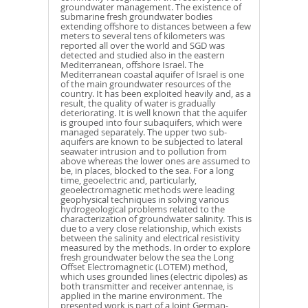
groundwater management. The existence of
submarine fresh groundwater bodies
extending offshore to distances between a few
meters to several tens of kilometers was
reported all over the world and SGD was
detected and studied also in the eastern
Mediterranean, offshore Israel. The
Mediterranean coastal aquifer of Israel is one
of the main groundwater resources of the
country. It has been exploited heavily and, as a
result, the quality of water is gradually
deteriorating. It is well known that the aquifer
is grouped into four subaquifers, which were
managed separately. The upper two sub-
aquifers are known to be subjected to lateral
seawater intrusion and to pollution from
above whereas the lower ones are assumed to
be, in places, blocked to the sea. For a long
time, geoelectric and, particularly,
geoelectromagnetic methods were leading
geophysical techniques in solving various
hydrogeological problems related to the
characterization of groundwater salinity. This is
due to a very close relationship, which exists
between the salinity and electrical resistivity
measured by the methods. In order to explore
fresh groundwater below the sea the Long
Offset Electromagnetic (LOTEM) method,
which uses grounded lines (electric dipoles) as
both transmitter and receiver antennae, is
applied in the marine environment. The
presented work is part of a Joint German-