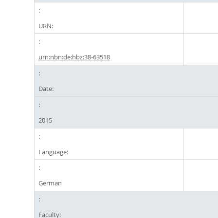
URN:
urn:nbn:de:hbz:38-63518
Date:
2015
Language:
German
Faculty: