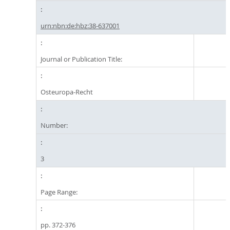
urn:nbn:de:hbz:38-637001
Journal or Publication Title:
Osteuropa-Recht
Number:
3
Page Range:
pp. 372-376