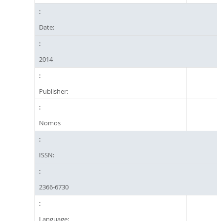
Date:
2014
Publisher:
Nomos
ISSN:
2366-6730
Language: