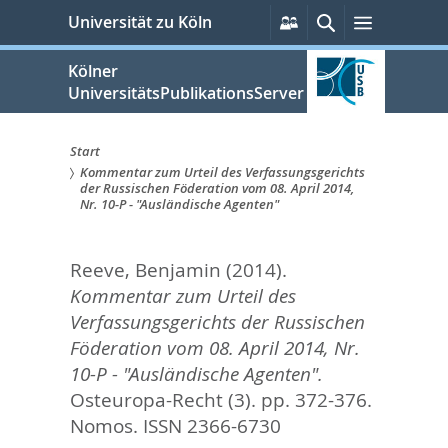
zum
Persönliche
Suche
Menü
Universität zu Köln
Services
Inhalt
springen
Kölner
UniversitätsPublikationsServer
Start
Kommentar zum Urteil des Verfassungsgerichts
Sie
der Russischen Föderation vom 08. April 2014,
Nr. 10-P - "Ausländische Agenten"
sind
hier:
Reeve, Benjamin
(2014).
Kommentar zum Urteil des
Verfassungsgerichts der Russischen
Föderation vom 08. April 2014, Nr.
10-P - "Ausländische Agenten".
Osteuropa-Recht (3). pp. 372-376.
Nomos. ISSN 2366-6730