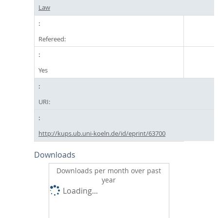
Law
Refereed:
Yes
URI:
http://kups.ub.uni-koeln.de/id/eprint/63700
Downloads
Downloads per month over past
year
Loading...