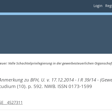
Login
Regi
teuer: Volle Schachtelprivilegierung in der gewerbesteuerlichen Organschaf
Anmerkung zu BFH, U. v. 17.12.2014 - I R 39/14 - (Gewe
tudium (10). p. 592.
NWB. ISSN 0173-1599
SE__4527311