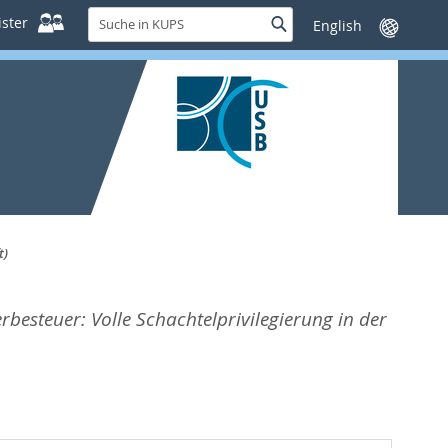
Suche
ster
Suche
Sprache
in
wechseln
KUPS
t)
rbesteuer: Volle Schachtelprivilegierung in der