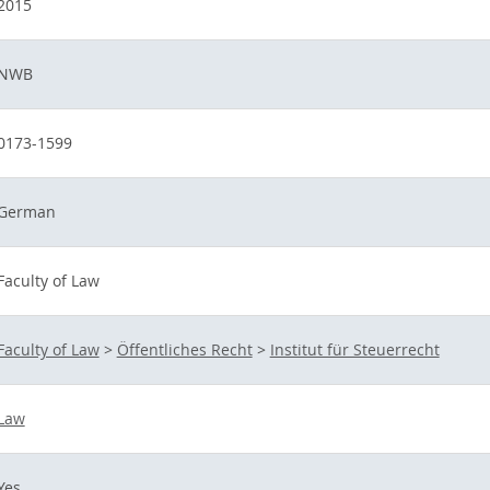
2015
NWB
0173-1599
German
Faculty of Law
Faculty of Law
>
Öffentliches Recht
>
Institut für Steuerrecht
Law
Yes