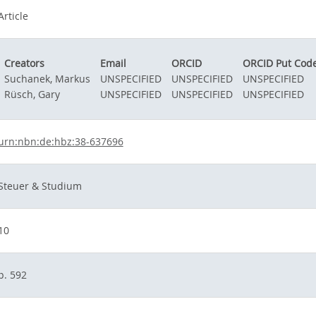
Article
Creators
Email
ORCID
ORCID Put Cod
Suchanek, Markus
UNSPECIFIED
UNSPECIFIED
UNSPECIFIED
Rüsch, Gary
UNSPECIFIED
UNSPECIFIED
UNSPECIFIED
urn:nbn:de:hbz:38-637696
Steuer & Studium
10
p. 592