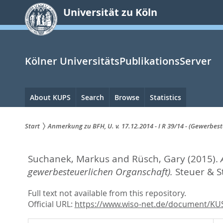
zum
Universität zu Köln
Inhalt
springen
Kölner UniversitätsPublikationsServer
Hauptnavigation
About KUPS
Search
Browse
Statistics
Start
Anmerkung zu BFH, U. v. 17.12.2014 - I R 39/14 - (Gewerbes
Sie
Suchanek, Markus
and
Rüsch, Gary
(2015).
sind
gewerbesteuerlichen Organschaft).
Steuer & S
hier:
Full text not available from this repository.
Official URL:
https://www.wiso-net.de/document/KU