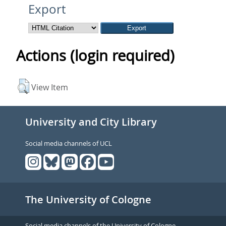
Export
Actions (login required)
View Item
University and City Library
Social media channels of UCL
The University of Cologne
Social media channels of the University of Cologne