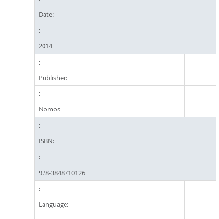
Date:
2014
Publisher:
Nomos
ISBN:
978-3848710126
Language: