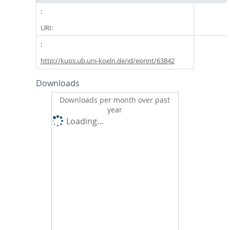
URI:
http://kups.ub.uni-koeln.de/id/eprint/63842
Downloads
Downloads per month over past
year
Loading...