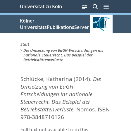
zum
Persönliche
Suche
Menü
Universität zu Köln
Services
Inhalt
springen
Kölner
UniversitätsPublikationsServer
Start
Die Umsetzung von EuGH-Entscheidungen ins
Sie
nationale Steuerrecht. Das Beispiel der
Betriebstättenverluste
sind
hier:
Schlücke, Katharina
(2014).
Die
Umsetzung von EuGH-
Entscheidungen ins nationale
Steuerrecht. Das Beispiel der
Betriebstättenverluste.
Nomos. ISBN
978-3848710126
Full text not available from this