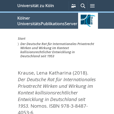
zum
Persönliche
Suche
Menü
Universität zu Köln
Services
Inhalt
springen
Kölner
UniversitätsPublikationsServer
Start
Der Deutsche Rat für Internationales Privatrecht
Sie
Wirken und Wirkung im Kontext
kollisionsrechtlicher Entwicklung in
sind
Deutschland seit 1953
hier:
Krause, Lena Katharina
(2018).
Der Deutsche Rat für Internationales
Privatrecht Wirken und Wirkung im
Kontext kollisionsrechtlicher
Entwicklung in Deutschland seit
1953.
Nomos. ISBN 978-3-8487-
4053-6