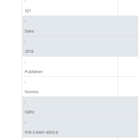
321
Date:
2018
Publisher:
Nomos
ISBN:
978-3-8487-4053-6