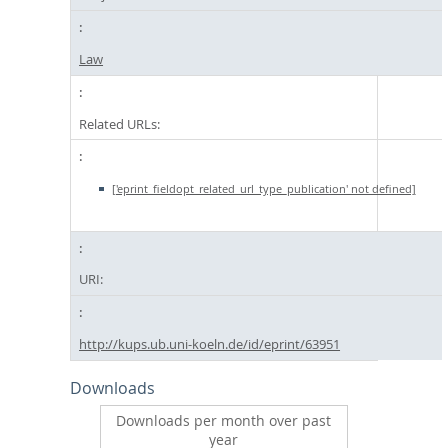
Law
Related URLs:
['eprint_fieldopt_related_url_type_publication' not defined]
URI:
http://kups.ub.uni-koeln.de/id/eprint/63951
Downloads
Downloads per month over past
year