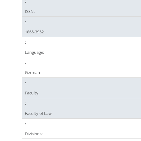
ISSN:
1865-3952
Language:
German
Faculty:
Faculty of Law
Divisions: