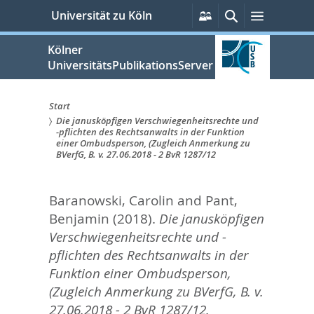
zum
Persönliche
Suche
Menü
Universität zu Köln
Services
Inhalt
springen
Kölner
UniversitätsPublikationsServer
Start
Die janusköpfigen Verschwiegenheitsrechte und
Sie
-pflichten des Rechtsanwalts in der Funktion
einer Ombudsperson, (Zugleich Anmerkung zu
sind
BVerfG, B. v. 27.06.2018 - 2 BvR 1287/12
hier:
Baranowski, Carolin
and
Pant,
Benjamin
(2018).
Die janusköpfigen
Verschwiegenheitsrechte und -
pflichten des Rechtsanwalts in der
Funktion einer Ombudsperson,
(Zugleich Anmerkung zu BVerfG, B. v.
27.06.2018 - 2 BvR 1287/12.