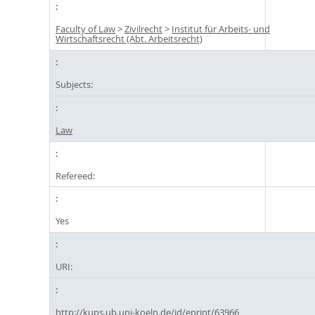
Faculty of Law
>
Zivilrecht
>
Institut für Arbeits- und
Wirtschaftsrecht (Abt. Arbeitsrecht)
Subjects:
Law
Refereed:
Yes
URI:
http://kups.ub.uni-koeln.de/id/eprint/63966