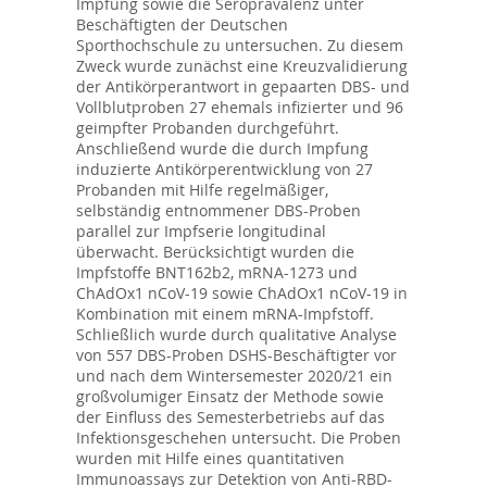
Impfung sowie die Seroprävalenz unter
Beschäftigten der Deutschen
Sporthochschule zu untersuchen. Zu diesem
Zweck wurde zunächst eine Kreuzvalidierung
der Antikörperantwort in gepaarten DBS- und
Vollblutproben 27 ehemals infizierter und 96
geimpfter Probanden durchgeführt.
Anschließend wurde die durch Impfung
induzierte Antikörperentwicklung von 27
Probanden mit Hilfe regelmäßiger,
selbständig entnommener DBS-Proben
parallel zur Impfserie longitudinal
überwacht. Berücksichtigt wurden die
Impfstoffe BNT162b2, mRNA-1273 und
ChAdOx1 nCoV-19 sowie ChAdOx1 nCoV-19 in
Kombination mit einem mRNA-Impfstoff.
Schließlich wurde durch qualitative Analyse
von 557 DBS-Proben DSHS-Beschäftigter vor
und nach dem Wintersemester 2020/21 ein
großvolumiger Einsatz der Methode sowie
der Einfluss des Semesterbetriebs auf das
Infektionsgeschehen untersucht. Die Proben
wurden mit Hilfe eines quantitativen
Immunoassays zur Detektion von Anti-RBD-