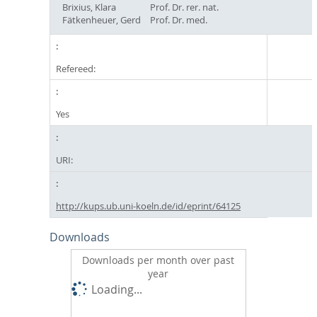
Brixius, Klara
Prof. Dr. rer. nat.
Fätkenheuer, Gerd
Prof. Dr. med.
Refereed:
Yes
URI:
http://kups.ub.uni-koeln.de/id/eprint/64125
Downloads
Downloads per month over past
year
Loading...