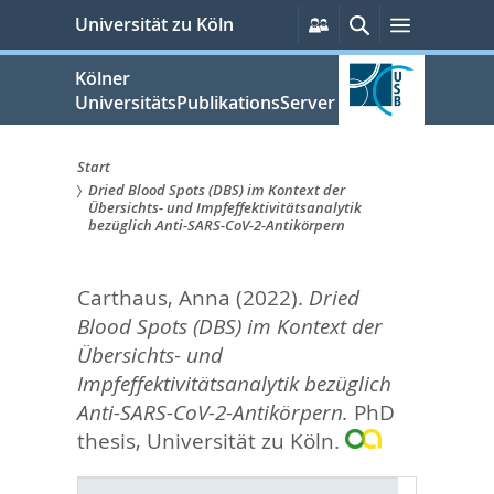
zum
Persönliche
Suche
Menü
Universität zu Köln
Services
Inhalt
springen
Kölner
UniversitätsPublikationsServer
Start
Dried Blood Spots (DBS) im Kontext der
Sie
Übersichts- und Impfeffektivitätsanalytik
bezüglich Anti-SARS-CoV-2-Antikörpern
sind
hier:
Carthaus, Anna
(2022).
Dried
Blood Spots (DBS) im Kontext der
Übersichts- und
Impfeffektivitätsanalytik bezüglich
Anti-SARS-CoV-2-Antikörpern.
PhD
thesis, Universität zu Köln.