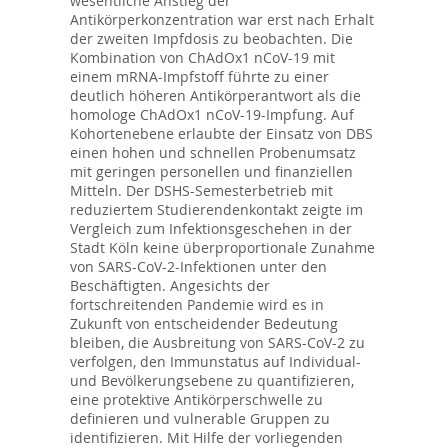
wesentliche Anstieg der
Antikörperkonzentration war erst nach Erhalt
der zweiten Impfdosis zu beobachten. Die
Kombination von ChAdOx1 nCoV-19 mit
einem mRNA-Impfstoff führte zu einer
deutlich höheren Antikörperantwort als die
homologe ChAdOx1 nCoV-19-Impfung. Auf
Kohortenebene erlaubte der Einsatz von DBS
einen hohen und schnellen Probenumsatz
mit geringen personellen und finanziellen
Mitteln. Der DSHS-Semesterbetrieb mit
reduziertem Studierendenkontakt zeigte im
Vergleich zum Infektionsgeschehen in der
Stadt Köln keine überproportionale Zunahme
von SARS-CoV-2-Infektionen unter den
Beschäftigten. Angesichts der
fortschreitenden Pandemie wird es in
Zukunft von entscheidender Bedeutung
bleiben, die Ausbreitung von SARS-CoV-2 zu
verfolgen, den Immunstatus auf Individual-
und Bevölkerungsebene zu quantifizieren,
eine protektive Antikörperschwelle zu
definieren und vulnerable Gruppen zu
identifizieren. Mit Hilfe der vorliegenden