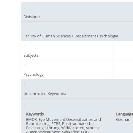
Divisions:
Faculty of Human Sciences
>
Department Psychologie
Subjects:
Psychology
Uncontrolled Keywords:
Keywords
Languag
EMDR, Eye Movement Desensitization and
German
Reprocessing, PTBS, Posttraumatische
Belastungsstörung, Wirkfaktoren, schnelle
Augenbewegungen, Sakkaden, EOG,