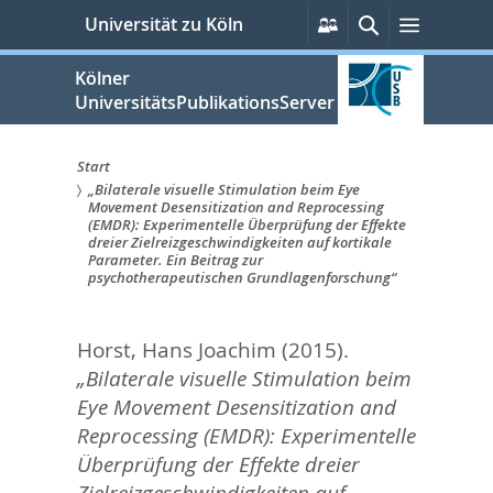
zum
Persönliche
Suche
Menü
Universität zu Köln
Services
Inhalt
springen
Kölner
UniversitätsPublikationsServer
Start
„Bilaterale visuelle Stimulation beim Eye
Sie
Movement Desensitization and Reprocessing
(EMDR): Experimentelle Überprüfung der Effekte
sind
dreier Zielreizgeschwindigkeiten auf kortikale
Parameter. Ein Beitrag zur
hier:
psychotherapeutischen Grundlagenforschung“
Horst, Hans Joachim
(2015).
„Bilaterale visuelle Stimulation beim
Eye Movement Desensitization and
Reprocessing (EMDR): Experimentelle
Überprüfung der Effekte dreier