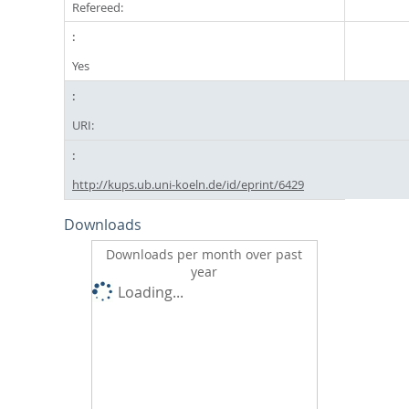
Refereed:
Yes
URI:
http://kups.ub.uni-koeln.de/id/eprint/6429
Downloads
Downloads per month over past
year
Loading...