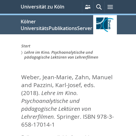
zum
Persönliche
Suche
Menü
Universität zu Köln
Services
Inhalt
springen
Kölner
UniversitätsPublikationsServer
Start
Lehre im Kino. Psychoanalytische und
Sie
pädagogische Lektüren von Lehrerfilmen
sind
Weber, Jean-Marie
,
Zahn, Manuel
hier:
and
Pazzini, Karl-Josef
, eds.
(2018).
Lehre im Kino.
Psychoanalytische und
pädagogische Lektüren von
Lehrerfilmen.
Springer. ISBN 978-3-
658-17014-1