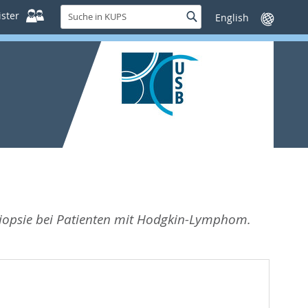
Suche
ster
Suche
Sprache
in
wechseln
KUPS
iopsie bei Patienten mit Hodgkin-Lymphom.