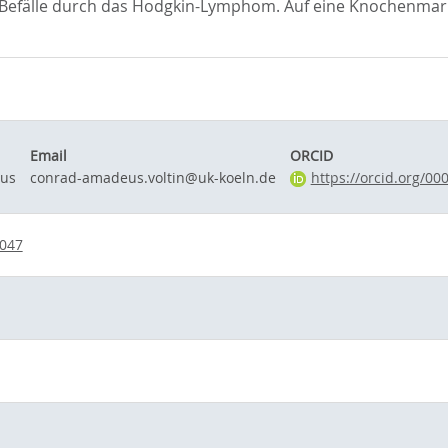
 Befälle durch das Hodgkin-Lymphom. Auf eine Knochenmar
Email
ORCID
eus
conrad-amadeus.voltin@uk-koeln.de
https://orcid.org/0
5047