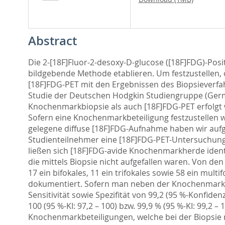
Abstract
Die 2-[18F]Fluor-2-desoxy-D-glucose ([18F]FDG)-Po
bildgebende Methode etablieren. Um festzustellen, 
[18F]FDG-PET mit den Ergebnissen des Biopsieverfah
Studie der Deutschen Hodgkin Studiengruppe (Germa
Knochenmarkbiopsie als auch [18F]FDG-PET erfolgt w
Sofern eine Knochenmarkbeteiligung festzustellen w
gelegene diffuse [18F]FDG-Aufnahme haben wir aufge
Studienteilnehmer eine [18F]FDG-PET-Untersuchung,
ließen sich [18F]FDG-avide Knochenmarkherde identi
die mittels Biopsie nicht aufgefallen waren. Von de
17 ein bifokales, 11 ein trifokales sowie 58 ein mul
dokumentiert. Sofern man neben der Knochenmarkbio
Sensitivität sowie Spezifität von 99,2 (95 %-Konfidenz
100 (95 %-KI: 97,2 – 100) bzw. 99,9 % (95 %-KI: 99,2 
Knochenmarkbeteiligungen, welche bei der Biopsie ni