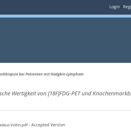
Login
Regi
arkbiopsie bei Patienten mit Hodgkin-Lymphom
sche Wertigkeit von [18F]FDG-PET und Knochenmarkb
- Accepted Version
deus Voltin.pdf