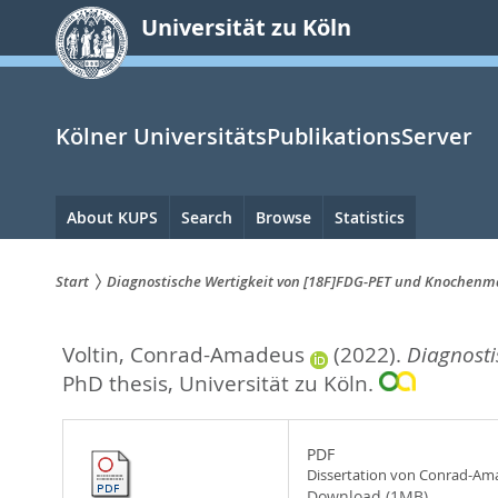
zum
Universität zu Köln
Inhalt
springen
Kölner UniversitätsPublikationsServer
Hauptnavigation
About KUPS
Search
Browse
Statistics
Start
Diagnostische Wertigkeit von [18F]FDG-PET und Knochenm
Sie
Voltin, Conrad-Amadeus
(2022).
Diagnosti
sind
PhD thesis, Universität zu Köln.
hier:
PDF
Dissertation von Conrad-Ama
Download (1MB)