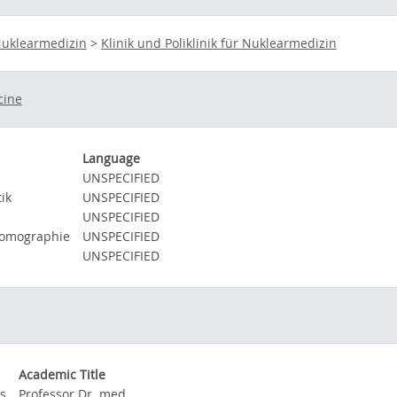
uklearmedizin
>
Klinik und Poliklinik für Nuklearmedizin
cine
Language
UNSPECIFIED
ik
UNSPECIFIED
UNSPECIFIED
tomographie
UNSPECIFIED
UNSPECIFIED
Academic Title
s
Professor Dr. med.