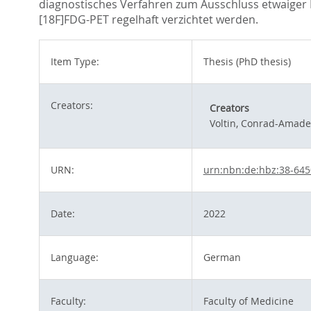
diagnostisches Verfahren zum Ausschluss etwaiger
[18F]FDG-PET regelhaft verzichtet werden.
Item Type:
Thesis (PhD thesis)
Creators:
Creators
Voltin, Conrad-Amad
URN:
urn:nbn:de:hbz:38-64
Date:
2022
Language:
German
Faculty:
Faculty of Medicine