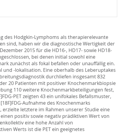
ing des Hodgkin-Lymphoms als therapierelevante
 sind, haben wir die diagnostische Wertigkeit der
. Dezember 2015 für die HD16-, HD17- sowie HD18-
eschlossen, bei denen initial sowohl eine
 zunächst als fokal befallen oder unauffällig ein.
l und -lokalisation. Eine oberhalb des Leberuptakes
sbreitungsdiagnostik durchliefen insgesamt 832
der 20 Patienten mit positiver Knochenmarkbiopsie
gebung 110 weitere Knochenmarkbeteiligungen fest,
]FDG-PET zeigten 43 ein unifokales Befallsmuster,
igerte [18F]FDG-Aufnahme des Knochenmarks
erzielte letztere im Rahmen unserer Studie eine
nd einen positiv sowie negativ prädiktiven Wert von
ntenkollektiv eine hohe Anzahl von
iven Werts ist die PET ein geeignetes