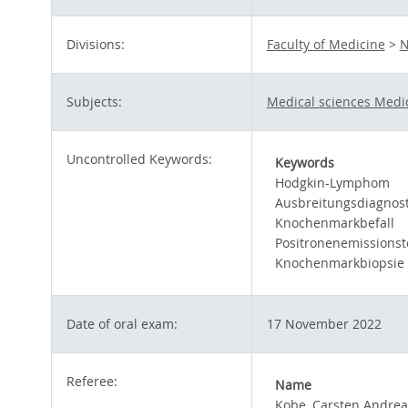
Divisions:
Faculty of Medicine
>
N
Subjects:
Medical sciences Medi
Uncontrolled Keywords:
Keywords
Hodgkin-Lymphom
Ausbreitungsdiagnost
Knochenmarkbefall
Positronenemissions
Knochenmarkbiopsie
Date of oral exam:
17 November 2022
Referee:
Name
Kobe, Carsten Andrea