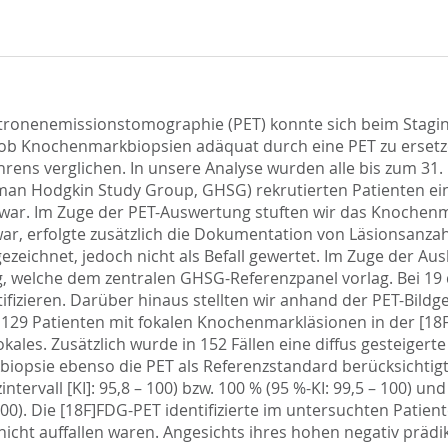
sitronenemissionstomographie (PET) konnte sich beim Stag
ob Knochenmarkbiopsien adäquat durch eine PET zu ersetzen
rens verglichen. In unsere Analyse wurden alle bis zum 31
n Hodgkin Study Group, GHSG) rekrutierten Patienten eing
ar. Im Zuge der PET-Auswertung stuften wir das Knochenmark
ar, erfolgte zusätzlich die Dokumentation von Läsionsanzah
zeichnet, jedoch nicht als Befall gewertet. Im Zuge der Au
 welche dem zentralen GHSG-Referenzpanel vorlag. Bei 19 
fizieren. Darüber hinaus stellten wir anhand der PET-Bild
n 129 Patienten mit fokalen Knochenmarkläsionen in der [18F
tifokales. Zusätzlich wurde in 152 Fällen eine diffus geste
psie ebenso die PET als Referenzstandard berücksichtigt, 
intervall [KI]: 95,8 – 100) bzw. 100 % (95 %-KI: 99,5 – 100) u
– 100). Die [18F]FDG-PET identifizierte im untersuchten Patie
cht auffallen waren. Angesichts ihres hohen negativ prädikt