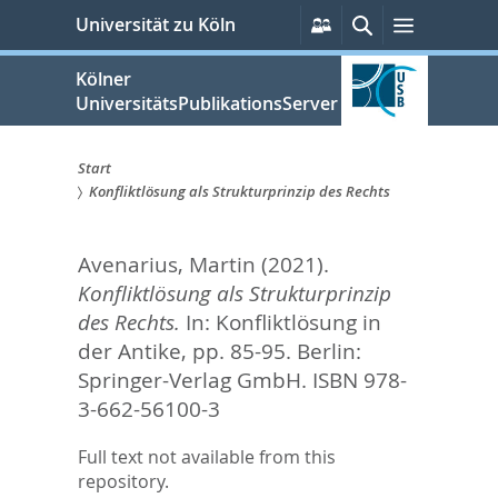
zum
Persönliche
Suche
Menü
Universität zu Köln
Services
Inhalt
springen
Kölner
UniversitätsPublikationsServer
Start
Konfliktlösung als Strukturprinzip des Rechts
Sie
sind
Avenarius, Martin
(2021).
hier:
Konfliktlösung als Strukturprinzip
des Rechts.
In:
Konfliktlösung in
der Antike,
pp. 85-95. Berlin:
Springer-Verlag GmbH. ISBN 978-
3-662-56100-3
Full text not available from this
repository.