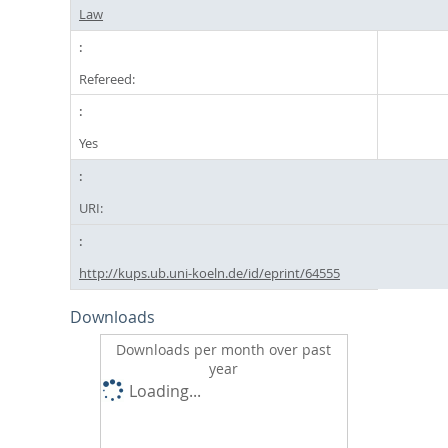
Law
Refereed:
Yes
URI:
http://kups.ub.uni-koeln.de/id/eprint/64555
Downloads
Downloads per month over past
year
Loading...