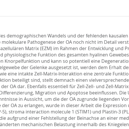
d des demographischen Wandels und der fehlenden kausalen
ie molekulare Pathogenese der OA noch nicht im Detail vers
azellulären Matrix (EZM) im Rahmen der Entwicklung und P
 und physiologische Funktion des gesamten hyalinen Gewebes
rten Knorpelfunktion und kann so potentiell eine Degenerat
lgewebe der Gelenke ausgesetzt ist, werden dem Erhalt de
ie eine intakte Zell-Matrix-Interaktion eine zentrale Funkt
ion beteiligt sind, stellt demnach einen vielversprechenden
r OA dar. Ebenfalls essentiell für Zell-Zell- und Zell-Matri
ie Differenzierung, Migration und Apoptose beeinflussen. D
kenntnisse in Aussicht, um die der OA zugrunde liegenden Vo
der OA zu erlangen, wurde in dieser Arbeit die Expression
), stroma interaction molecule 1 (STIM1) und Plastin-3 (P
die aufgrund einer Fehlstellung der Beinachse an einer med
eränderten mechanischen Belastung innerhalb des Kniegele