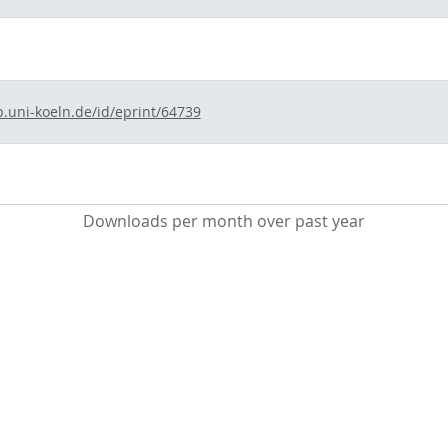
b.uni-koeln.de/id/eprint/64739
Downloads per month over past year