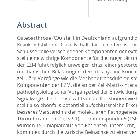
Abstract
Osteoarthrose (OA) stellt in Deutschland aufgrun
Krankheitsbild der Gesellschaft dar. Trotzdem ist d
Schlüsselrolle verschiedener Komponenten der extr
stellt eine wichtige Komponente für die Integrität
der EZM führt folglich unweigerlich zu einer gestö
mechanischen Belastungen, dem das hyaline Knorpe
zelluläre Vorgänge wie die Mechanotransduktion sow
Komponenten der EZM, die an der Zell-Matrix-Interakt
pathophysiologischer Vorgänge bei der Entwicklung de
Signalwege, die eine Vielzahl von Zellfunktionen w
stellt also ebenfalls potentiell aufschlussreiche Er
besseres Verständnis der molekularen Pathogenese 
Thrombospondin-1 (TSP-1), Thrombospondin-5 (TSP-5
wurden 15 Tibiaplateaus von Patienten untersucht, 
kommt es durch die varische Beinachse zu einer v