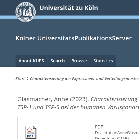
zum
Universität zu Köln
Inhalt
springen
Kölner UniversitätsPublikationsServer
Hauptnavigation
About KUPS
Search
Browse
Statistics
Start
Charakterisierung der Expressions- und Verteilungsmuster
Sie
Glasmacher, Anne
(2023).
Charakterisierung 
sind
TSP-1 und TSP-5 bei der humanen Varusgonart
hier:
PDF
DissertationAnneGlasm
Download (2MB)