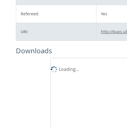
Refereed:
Yes
URI:
http://kups.u
Downloads
Loading...