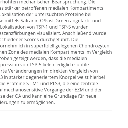
 erhöhten mechanischen Beanspruchung. Die
es stärker betroffenen medialen Kompartiments
okalisation der untersuchten Proteine bei
e mittels Safranin-O/Fast-Green angefärbt und
r Lokalisation von TSP-1 und TSP-5 wurden
zenzfärbungen visualisiert. Anschließend wurde
schiedener Scores durchgeführt. Die
rnehmlich in superfiziell gelegenen Chondrozyten
lichen Zone des medialen Kompartiments im Vergleich
oben gezeigt werden, dass die medialen
ression von TSP-5 fielen lediglich subtile
erte Veränderungen im direkten Vergleich von
 in stärker degeneriertem Knorpel weist hierbei
die Proteine STIM1 und PLS3, die eine zentrale
 auf mechanosensitive Vorgänge der EZM und der
ese der OA und kann eine Grundlage für neue
nderungen zu ermöglichen.