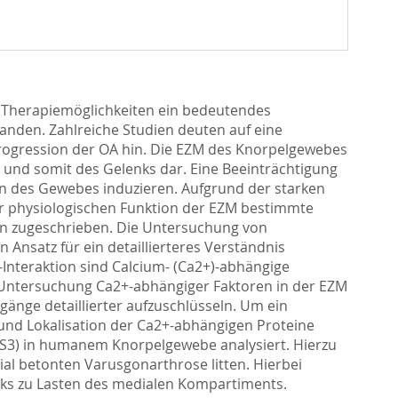
 Therapiemöglichkeiten ein bedeutendes
tanden. Zahlreiche Studien deuten auf eine
rogression der OA hin. Die EZM des Knorpelgewebes
 und somit des Gelenks dar. Eine Beeinträchtigung
ion des Gewebes induzieren. Aufgrund der starken
r physiologischen Funktion der EZM bestimmte
ion zugeschrieben. Die Untersuchung von
 Ansatz für ein detaillierteres Verständnis
x-Interaktion sind Calcium- (Ca2+)-abhängige
ie Untersuchung Ca2+-abhängiger Faktoren in der EZM
rgänge detaillierter aufzuschlüsseln. Um ein
 und Lokalisation der Ca2+-abhängigen Proteine
LS3) in humanem Knorpelgewebe analysiert. Hierzu
ial betonten Varusgonarthrose litten. Hierbei
nks zu Lasten des medialen Kompartiments.