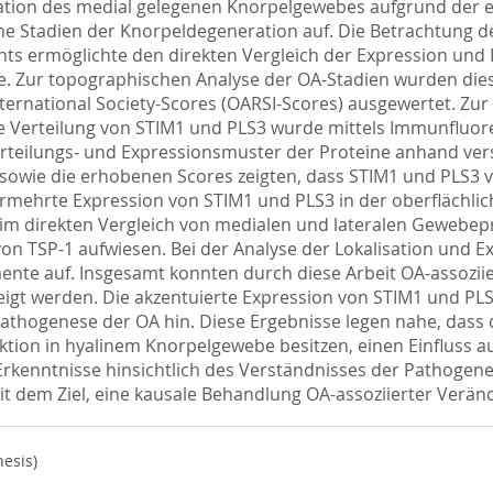
ration des medial gelegenen Knorpelgewebes aufgrund der
e Stadien der Knorpeldegeneration auf. Die Betrachtung d
s ermöglichte den direkten Vergleich der Expression und L
. Zur topographischen Analyse der OA-Stadien wurden dies
nternational Society-Scores (OARSI-Scores) ausgewertet. Zu
Verteilung von STIM1 und PLS3 wurde mittels Immunfluores
erteilungs- und Expressionsmuster der Proteine anhand ver
wie die erhobenen Scores zeigten, dass STIM1 und PLS3 vo
ch vermehrte Expression von STIM1 und PLS3 in der oberfläch
m direkten Vergleich von medialen und lateralen Gewebepr
n TSP-1 aufwiesen. Bei der Analyse der Lokalisation und Exp
nte auf. Insgesamt konnten durch diese Arbeit OA-assozii
gt werden. Die akzentuierte Expression von STIM1 und PLS3
 Pathogenese der OA hin. Diese Ergebnisse legen nahe, dass 
aktion in hyalinem Knorpelgewebe besitzen, einen Einfluss
Erkenntnisse hinsichtlich des Verständnisses der Pathogen
it dem Ziel, eine kausale Behandlung OA-assoziierter Verä
hesis)