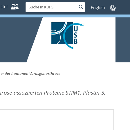
Suche
ster
Suche
Sprache
in
wechseln
KUPS
5 bei der humanen Varusgonarthrose
ose-assoziierten Proteine STIM1, Plastin-3,