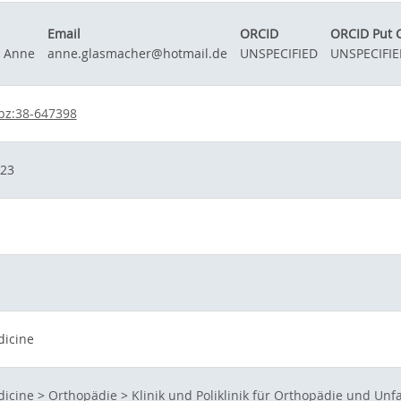
Email
ORCID
ORCID Put 
, Anne
anne.glasmacher@hotmail.de
UNSPECIFIED
UNSPECIFIE
bz:38-647398
023
dicine
dicine
>
Orthopädie
>
Klinik und Poliklinik für Orthopädie und Unfa