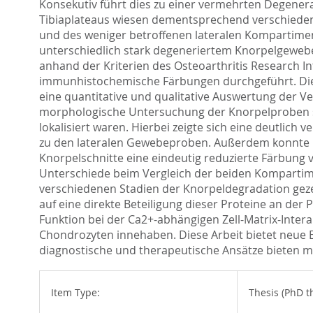
Konsekutiv führt dies zu einer vermehrten Degene
Tibiaplateaus wiesen dementsprechend verschieden
und des weniger betroffenen lateralen Kompartiment
unterschiedlich stark degeneriertem Knorpelgewebe
anhand der Kriterien des Osteoarthritis Research I
immunhistochemische Färbungen durchgeführt. Die 
eine quantitative und qualitative Auswertung der V
morphologische Untersuchung der Knorpelproben so
lokalisiert waren. Hierbei zeigte sich eine deutli
zu den lateralen Gewebeproben. Außerdem konnte i
Knorpelschnitte eine eindeutig reduzierte Färbung vo
Unterschiede beim Vergleich der beiden Kompartime
verschiedenen Stadien der Knorpeldegradation gezei
auf eine direkte Beteiligung dieser Proteine an der
Funktion bei der Ca2+-abhängigen Zell-Matrix-Inter
Chondrozyten innehaben. Diese Arbeit bietet neue 
diagnostische und therapeutische Ansätze bieten m
Item Type:
Thesis (PhD t