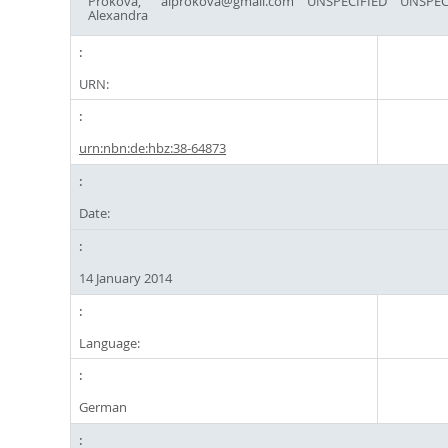
Prokova,
alprokova@gmail.com
UNSPECIFIED
UNSPEC
Alexandra
URN:
urn:nbn:de:hbz:38-64873
Date:
14 January 2014
Language:
German