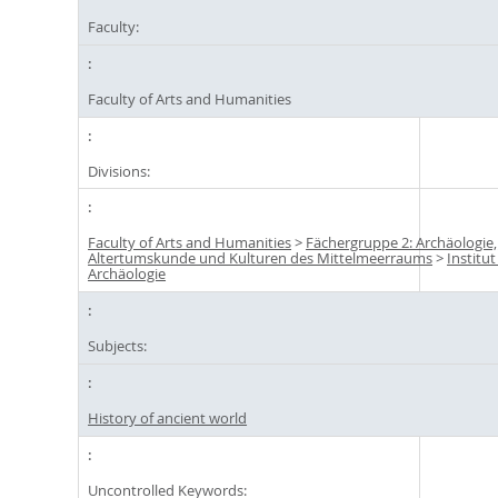
Faculty:
Faculty of Arts and Humanities
Divisions:
Faculty of Arts and Humanities
>
Fächergruppe 2: Archäologie,
Altertumskunde und Kulturen des Mittelmeerraums
>
Institut
Archäologie
Subjects:
History of ancient world
Uncontrolled Keywords: