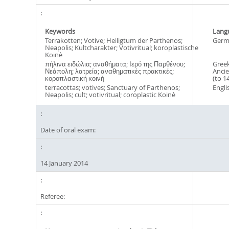
Keywords
Lang
Terrakotten; Votive; Heiligtum der Parthenos;
Germ
Neapolis; Kultcharakter; Votivritual; koroplastische
Koinè
πήλινα ειδώλια; αναθήματα; Ιερό της Παρθένου;
Greek
Νεάπολη; λατρεία; αναθηματικές πρακτικές;
Ancie
κοροπλαστική κοινή
(to 1
terracottas; votives; Sanctuary of Parthenos;
Engli
Neapolis; cult; votivritual; coroplastic Koinè
Date of oral exam:
14 January 2014
Referee: