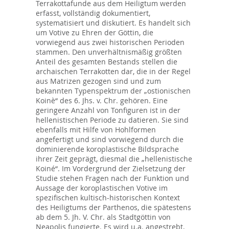
Terrakottafunde aus dem Heiligtum werden
erfasst, vollständig dokumentiert,
systematisiert und diskutiert. Es handelt sich
um Votive zu Ehren der Göttin, die
vorwiegend aus zwei historischen Perioden
stammen. Den unverhältnismäßig größten
Anteil des gesamten Bestands stellen die
archaischen Terrakotten dar, die in der Regel
aus Matrizen gezogen sind und zum
bekannten Typenspektrum der „ostionischen
Koinè“ des 6. Jhs. v. Chr. gehören. Eine
geringere Anzahl von Tonfiguren ist in der
hellenistischen Periode zu datieren. Sie sind
ebenfalls mit Hilfe von Hohlformen
angefertigt und sind vorwiegend durch die
dominierende koroplastische Bildsprache
ihrer Zeit geprägt, diesmal die „hellenistische
Koiné“. Im Vordergrund der Zielsetzung der
Studie stehen Fragen nach der Funktion und
Aussage der koroplastischen Votive im
spezifischen kultisch-historischen Kontext
des Heiligtums der Parthenos, die spätestens
ab dem 5. Jh. V. Chr. als Stadtgöttin von
Neapolis fungierte. Es wird u.a. angestrebt,