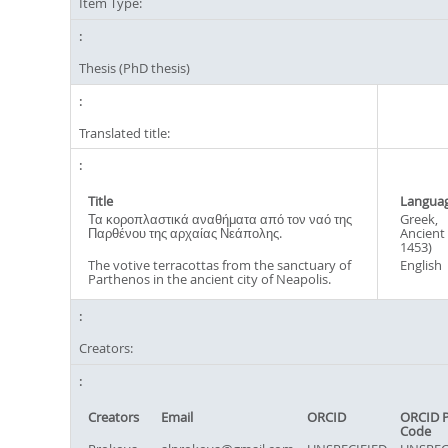
Item Type:
Thesis (PhD thesis)
Translated title:
Title
Langua
Τα κοροπλαστικά αναθήματα από τον ναό της
Greek,
Παρθένου της αρχαίας Νεάπολης.
Ancient 
1453)
The votive terracottas from the sanctuary of
English
Parthenos in the ancient city of Neapolis.
Creators:
Creators
Email
ORCID
ORCID 
Code