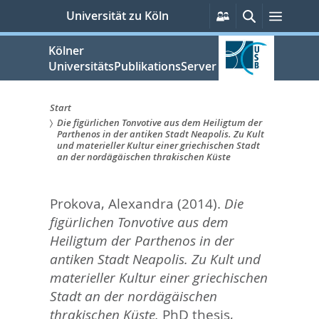
zum
Persönliche
Suche
Menü
Universität zu Köln
Services
Inhalt
springen
Kölner
UniversitätsPublikationsServer
Start
Die figürlichen Tonvotive aus dem Heiligtum der
Sie
Parthenos in der antiken Stadt Neapolis. Zu Kult
und materieller Kultur einer griechischen Stadt
sind
an der nordägäischen thrakischen Küste
hier:
Prokova, Alexandra
(2014).
Die
figürlichen Tonvotive aus dem
Heiligtum der Parthenos in der
antiken Stadt Neapolis. Zu Kult und
materieller Kultur einer griechischen
Stadt an der nordägäischen
thrakischen Küste.
PhD thesis,