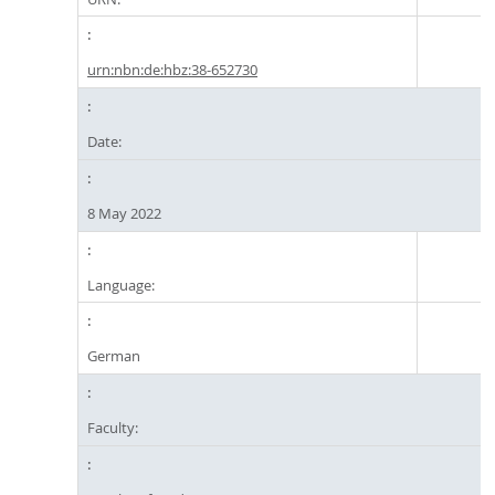
urn:nbn:de:hbz:38-652730
Date:
8 May 2022
Language:
German
Faculty: