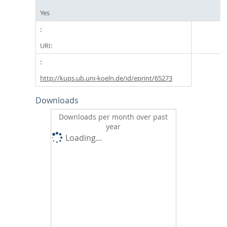
Yes
URI:
http://kups.ub.uni-koeln.de/id/eprint/65273
Downloads
Downloads per month over past
year
Loading...