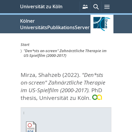
zum
Persönliche
Suche
Menü
Universität zu Köln
Services
Inhalt
springen
Kölner
UniversitätsPublikationsServer
Start
"Den*sts on-screen" Zahnärztliche Therapie im
Sie
US-Spielfilm (2000-2017)
sind
Mirza, Shahzeb
(2022).
"Den*sts
hier:
on-screen" Zahnärztliche Therapie
im US-Spielfilm (2000-2017).
PhD
thesis, Universität zu Köln.