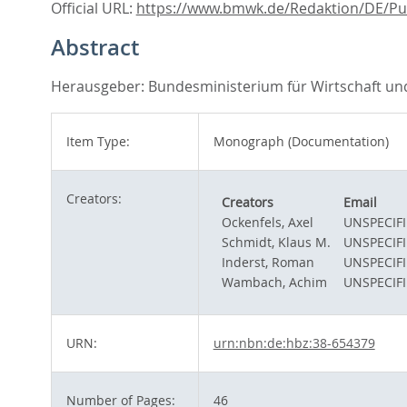
Official URL:
https://www.bmwk.de/Redaktion/DE/Pub
Abstract
Herausgeber: Bundesministerium für Wirtschaft und
Item Type:
Monograph (Documentation)
Creators:
Creators
Email
Ockenfels, Axel
UNSPECIF
Schmidt, Klaus M.
UNSPECIF
Inderst, Roman
UNSPECIF
Wambach, Achim
UNSPECIF
URN:
urn:nbn:de:hbz:38-654379
Number of Pages:
46