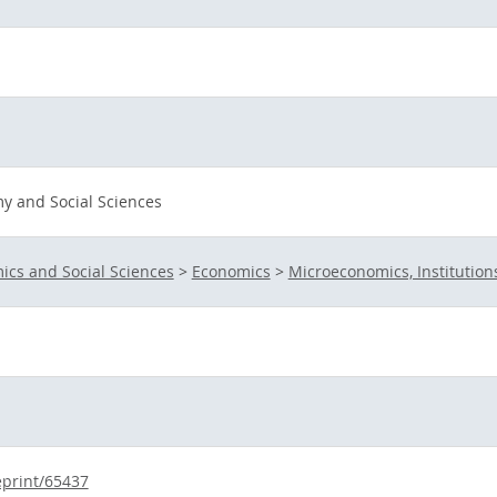
y and Social Sciences
ics and Social Sciences
>
Economics
>
Microeconomics, Institutio
eprint/65437