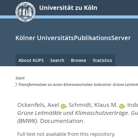
zum
Universität zu Köln
Inhalt
springen
Kölner UniversitätsPublikationsServer
Hauptnavigation
About KUPS
Search
Browse
Statistics
Start
Transformation zu einer klimaneutralen Industrie: Grüne Leitm
Sie
sind
Ockenfels, Axel
,
Schmidt, Klaus M.
,
Ind
hier:
Grüne Leitmätkte und Klimaschutzverträge. Gu
(BMWK).
Documentation.
Full text not available from this repository.