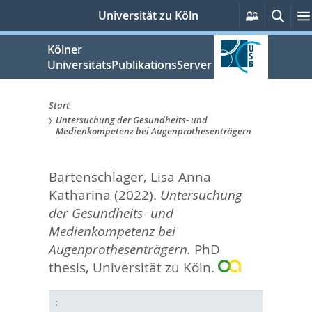
zum
Persönlic
Such
Universität zu Köln
Services
Inhalt
springen
Kölner
UniversitätsPublikationsServer
Start
Untersuchung der Gesundheits- und
Sie
Medienkompetenz bei Augenprothesenträgern
sind
Bartenschlager, Lisa Anna
hier:
Katharina
(2022).
Untersuchung
der Gesundheits- und
Medienkompetenz bei
Augenprothesenträgern.
PhD
thesis, Universität zu Köln.