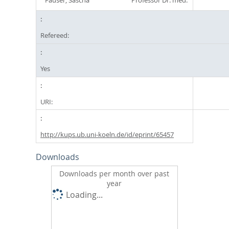
Fauser, Sascha
Professor Dr. med.
Refereed:
Yes
URI:
http://kups.ub.uni-koeln.de/id/eprint/65457
Downloads
Downloads per month over past
year
Loading...