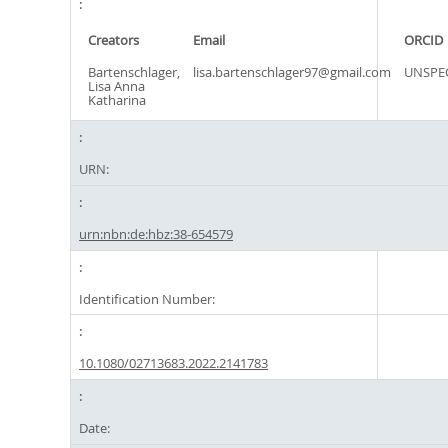
Creators
Email
ORCID
Bartenschlager,
lisa.bartenschlager97@gmail.com
UNSPEC
Lisa Anna
Katharina
URN:
urn:nbn:de:hbz:38-654579
Identification Number:
10.1080/02713683.2022.2141783
Date: