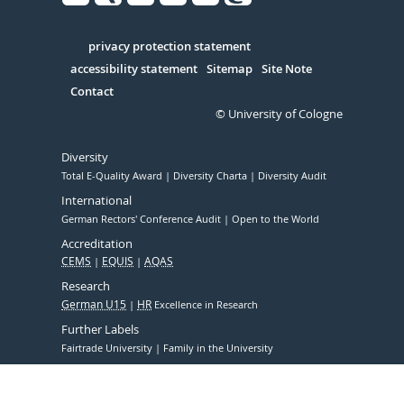
Facebook
Xing
Youtube
Linked
Instagram
in
Serivce
privacy protection statement
accessibility statement
Sitemap
Site Note
Contact
© University of Cologne
Diversity
Total E-Quality Award
Diversity Charta
Diversity Audit
International
German Rectors' Conference Audit
Open to the World
Accreditation
CEMS
EQUIS
AQAS
Research
German U15
HR
Excellence in Research
Further Labels
Fairtrade University
Family in the University