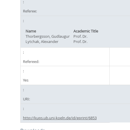
Referee:
Name
Academic Title
Thorbergsson, Gudlaugur
Prof. Dr.
Lytchak, Alexander
Prof. Dr.
Refereed:
Yes
URI:
http://kups.ub.uni-koeln.de/id/eprint/6853