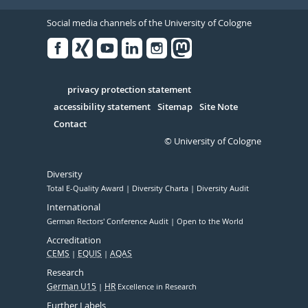
Social media channels of the University of Cologne
Facebook
Xing
Youtube
Linked
Instagram
in
Serivce
privacy protection statement
accessibility statement
Sitemap
Site Note
Contact
© University of Cologne
Diversity
Total E-Quality Award
Diversity Charta
Diversity Audit
International
German Rectors' Conference Audit
Open to the World
Accreditation
CEMS
EQUIS
AQAS
Research
German U15
HR
Excellence in Research
Further Labels