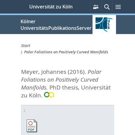
zum
Persönliche
Suche
Menü
Universität zu Köln
Services
Inhalt
springen
Kölner
UniversitätsPublikationsServer
Start
Polar Foliations on Positively Curved Manifolds
Sie
sind
Meyer, Johannes
(2016).
Polar
hier:
Foliations on Positively Curved
Manifolds.
PhD thesis, Universität
zu Köln.