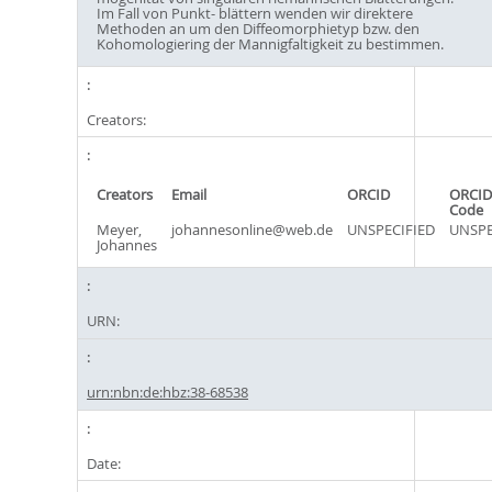
Im Fall von Punkt- blättern wenden wir direktere
Methoden an um den Diffeomorphietyp bzw. den
Kohomologiering der Mannigfaltigkeit zu bestimmen.
Creators:
Creators
Email
ORCID
ORCID
Code
Meyer,
johannesonline@web.de
UNSPECIFIED
UNSPE
Johannes
URN:
urn:nbn:de:hbz:38-68538
Date: