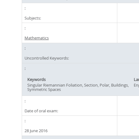
Subjects:
Mathematics
Uncontrolled Keywords:
Keywords
La
Singular Riemannian Foliation, Section, Polar, Buildings,
En
Symmetric Spaces
Date of oral exam:
28 June 2016