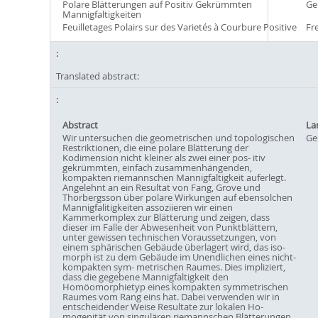
Polare Blätterungen auf Positiv Gekrümmten
Ge
Mannigfaltigkeiten
Feuilletages Polairs sur des Varietés à Courbure Positive
Fr
Translated abstract:
Abstract
La
Wir untersuchen die geometrischen und topologischen
Ge
Restriktionen, die eine polare Blätterung der
Kodimension nicht kleiner als zwei einer pos- itiv
gekrümmten, einfach zusammenhängenden,
kompakten riemannschen Mannigfaltigkeit auferlegt.
Angelehnt an ein Resultat von Fang, Grove und
Thorbergsson über polare Wirkungen auf ebensolchen
Mannigfalitigkeiten assoziieren wir einen
Kammerkomplex zur Blätterung und zeigen, dass
dieser im Falle der Abwesenheit von Punktblättern,
unter gewissen technischen Voraussetzungen, von
einem sphärischen Gebäude überlagert wird, das iso-
morph ist zu dem Gebäude im Unendlichen eines nicht-
kompakten sym- metrischen Raumes. Dies impliziert,
dass die gegebene Mannigfaltigkeit den
Homöomorphietyp eines kompakten symmetrischen
Raumes vom Rang eins hat. Dabei verwenden wir in
entscheidender Weise Resultate zur lokalen Ho-
mogenität von singulären riemannschen Blätterungen.