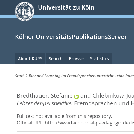
zum
Universität zu Köln
Inhalt
springen
Kölner UniversitätsPublikationsServer
Hauptnavigation
About KUPS
Search
Browse
Statistics
Start
Blended Learning im Fremdsprachenunterricht - eine Inte
Sie
Bredthauer, Stefanie
and
Chlebnikow, Jo
sind
Lehrendenperspektive.
Fremdsprachen und Ho
hier:
Full text not available from this repository.
Official URL:
http://www.fachportal-paedagogik.de/fis