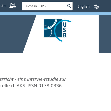
Suche
ster
Suche
Sprache
in
wechseln
KUPS
icht - eine Interviewstudie zur
elle d. AKS. ISSN 0178-0336