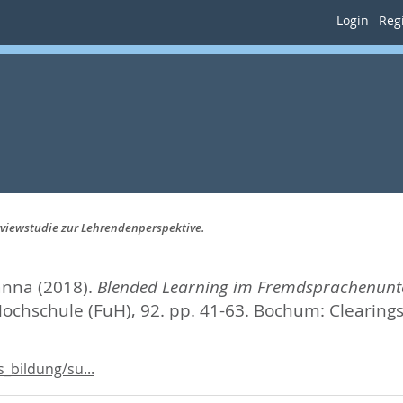
Login
Regi
rviewstudie zur Lehrendenperspektive.
anna
(2018).
Blended Learning im Fremdsprachenunterr
chschule (FuH), 92. pp. 41-63.
Bochum: Clearingst
_bildung/su...