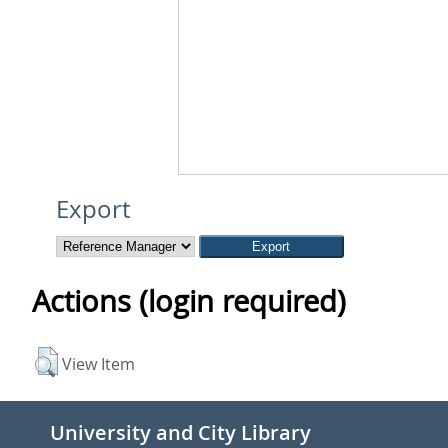
Export
Actions (login required)
View Item
University and City Library