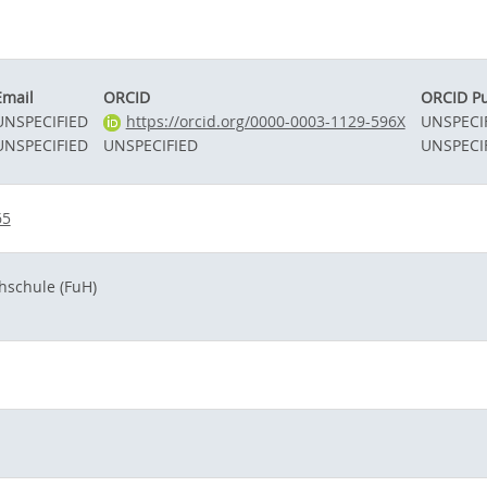
Email
ORCID
ORCID Pu
UNSPECIFIED
https://orcid.org/0000-0003-1129-596X
UNSPECI
UNSPECIFIED
UNSPECIFIED
UNSPECI
65
schule (FuH)