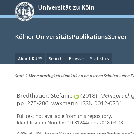
zum
Universität zu Köln
Inhalt
springen
Kölner UniversitätsPublikationsServer
Hauptnavigation
About KUPS
Search
Browse
Statistics
Start
Mehrsprachigkeitsdidaktik an deutschen Schulen – eine Z
Sie
Bredthauer, Stefanie
(2018).
Mehrsprachigk
sind
pp. 275-286.
waxmann. ISSN 0012-0731
hier:
Full text not available from this repository.
Identification Number:
10.31244/dds.2018.03.08