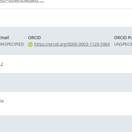
ID=download&id_...
Email
ORCID
ORCID Pu
UNSPECIFIED
https://orcid.org/0000-0003-1129-596X
UNSPECI
12
le