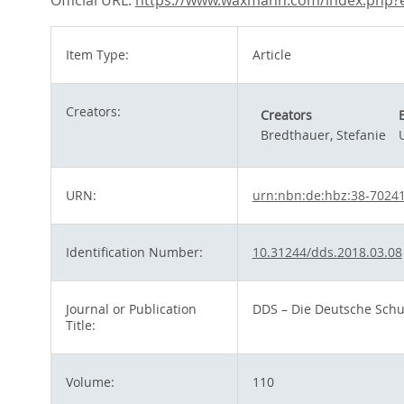
Official URL:
https://www.waxmann.com/index.php?e
Item Type:
Article
Creators:
Creators
Bredthauer, Stefanie
URN:
urn:nbn:de:hbz:38-7024
Identification Number:
10.31244/dds.2018.03.08
Journal or Publication
DDS – Die Deutsche Schu
Title:
Volume:
110