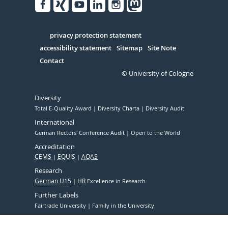
Facebook
Xing
Youtube
Linked
Instagram
in
Serivce
privacy protection statement
accessibility statement
Sitemap
Site Note
Contact
© University of Cologne
Diversity
Total E-Quality Award
Diversity Charta
Diversity Audit
International
German Rectors' Conference Audit
Open to the World
Accreditation
CEMS
EQUIS
AQAS
Research
German U15
HR
Excellence in Research
Further Labels
Fairtrade University
Family in the University