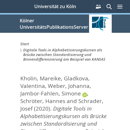
zum
Persönliche
Suche
Me
Universität zu Köln
Services
Inhalt
springen
Kölner
UniversitätsPublikationsServer
Start
Digitale Tools in Alphabetisierungskursen als
Sie
Brücke zwischen Standardisierung und
Binnendifferenzierung am Beispiel von KANSAS
sind
hier:
Kholin, Mareike
,
Gladkova,
Valentina
,
Weber, Johanna
,
Jambor-Fahlen, Simone
,
Schröter, Hannes
and
Schrader,
Josef
(2020).
Digitale Tools in
Alphabetisierungskursen als Brücke
zwischen Standardisierung und