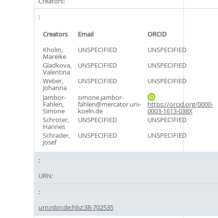
Creators:
Creators
Email
ORCID
Kholin,
UNSPECIFIED
UNSPECIFIED
Mareike
Gladkova,
UNSPECIFIED
UNSPECIFIED
Valentina
Weber,
UNSPECIFIED
UNSPECIFIED
Johanna
Jambor-
simone.jambor-
Fahlen,
fahlen@mercator.uni-
https://orcid.org/0000-
Simone
koeln.de
0003-1613-038X
Schröter,
UNSPECIFIED
UNSPECIFIED
Hannes
Schrader,
UNSPECIFIED
UNSPECIFIED
Josef
URN:
urn:nbn:de:hbz:38-702535