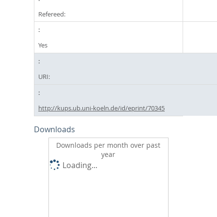
Refereed:
Yes
URI:
http://kups.ub.uni-koeln.de/id/eprint/70345
Downloads
Downloads per month over past
year
Loading...