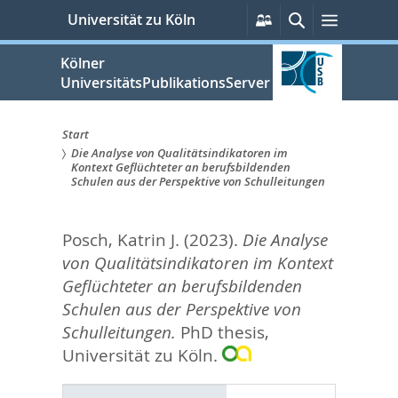
zum
Persönliche
Suche
Menü
Universität zu Köln
Services
Inhalt
springen
Kölner
UniversitätsPublikationsServer
Start
Die Analyse von Qualitätsindikatoren im
Sie
Kontext Geflüchteter an berufsbildenden
Schulen aus der Perspektive von Schulleitungen
sind
hier:
Posch, Katrin J.
(2023).
Die Analyse
von Qualitätsindikatoren im Kontext
Geflüchteter an berufsbildenden
Schulen aus der Perspektive von
Schulleitungen.
PhD thesis,
Universität zu Köln.