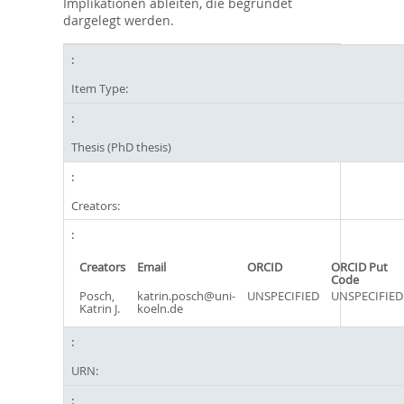
Implikationen ableiten, die begründet
dargelegt werden.
Item Type:
Thesis (PhD thesis)
Creators:
Creators
Email
ORCID
ORCID Put
Code
Posch,
katrin.posch@uni-
UNSPECIFIED
UNSPECIFIED
Katrin J.
koeln.de
URN: