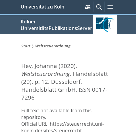
zum
Persönliche
Suche
Menü
Universität zu Köln
Services
Inhalt
springen
Kölner
UniversitätsPublikationsServer
Start
Weltsteuerordnung
Sie
Hey, Johanna
(2020).
sind
Weltsteuerordnung.
Handelsblatt
hier:
(29). p. 12.
Düsseldorf:
Handelsblatt GmbH. ISSN 0017-
7296
Full text not available from this
repository.
Official URL:
https://steuerrecht.uni-
koeln.de/sites/steuerrecht...