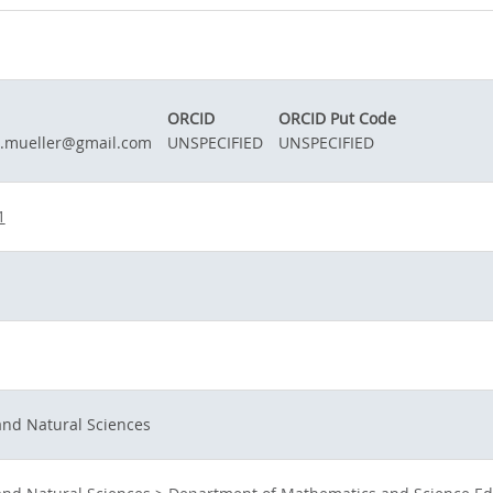
l
ORCID
ORCID Put Code
r.mueller@gmail.com
UNSPECIFIED
UNSPECIFIED
1
and Natural Sciences