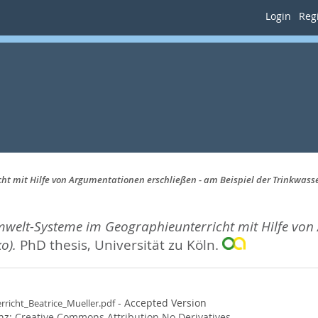
Login
Regi
 mit Hilfe von Argumentationen erschließen - am Beispiel der Trinkwass
lt-Systeme im Geographieunterricht mit Hilfe von A
o).
PhD thesis, Universität zu Köln.
- Accepted Version
icht_Beatrice_Mueller.pdf
enz:
Creative Commons Attribution No Derivatives
.