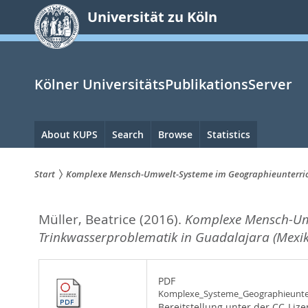
zum
Universität zu Köln
Inhalt
springen
Kölner UniversitätsPublikationsServer
Hauptnavigation
About KUPS
Search
Browse
Statistics
Start
Komplexe Mensch-Umwelt-Systeme im Geographieunterricht
Sie
Müller, Beatrice
(2016).
Komplexe Mensch-Umwe
sind
Trinkwasserproblematik in Guadalajara (Mexik
hier:
PDF
Komplexe_Systeme_Geographieunterr
Bereitstellung unter der CC-Liz