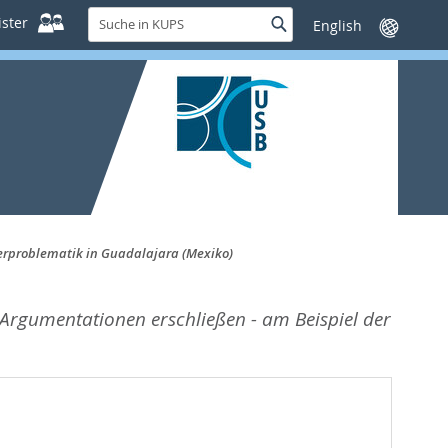
Suche
ster
Suche
Sprache
in
wechseln
KUPS
erproblematik in Guadalajara (Mexiko)
rgumentationen erschließen - am Beispiel der