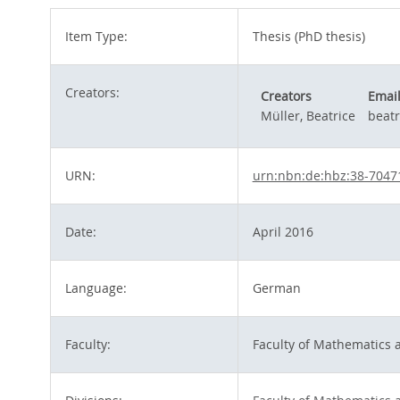
Item Type:
Thesis (PhD thesis)
Creators:
Creators
Emai
Müller, Beatrice
beat
URN:
urn:nbn:de:hbz:38-7047
Date:
April 2016
Language:
German
Faculty:
Faculty of Mathematics 