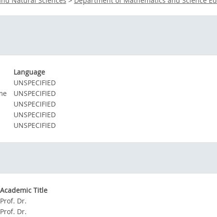
and Natural Sciences
>
Department of Mathematics and Science Ed
Language
UNSPECIFIED
me
UNSPECIFIED
UNSPECIFIED
UNSPECIFIED
UNSPECIFIED
Academic Title
Prof. Dr.
Prof. Dr.