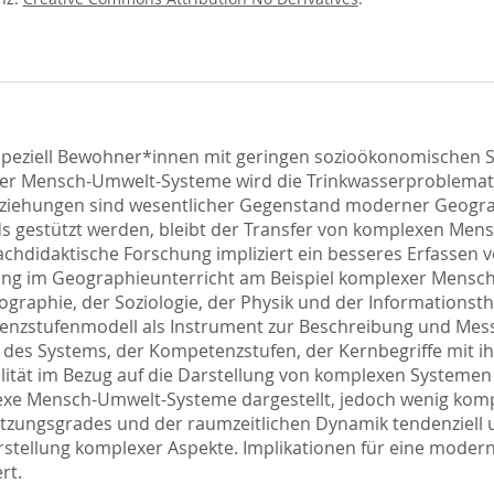
 speziell Bewohner*innen mit geringen sozioökonomischen 
xer Mensch-Umwelt-Systeme wird die Trinkwasserproblemati
ziehungen sind wesentlicher Gegenstand moderner Geograp
rds gestützt werden, bleibt der Transfer von komplexen Me
 fachdidaktische Forschung impliziert ein besseres Erfasse
ng im Geographieunterricht am Beispiel komplexer Mensch-
raphie, der Soziologie, der Physik und der Informationsthe
enzstufenmodell als Instrument zur Beschreibung und Mes
es Systems, der Kompetenzstufen, der Kernbegriffe mit ihr
tät im Bezug auf die Darstellung von komplexen Systemen 
xe Mensch-Umwelt-Systeme dargestellt, jedoch wenig kompl
zungsgrades und der raumzeitlichen Dynamik tendenziell un
rstellung komplexer Aspekte. Implikationen für eine moder
rt.