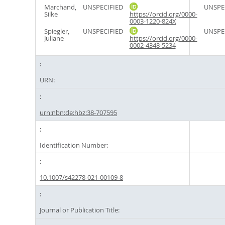
Marchand,
UNSPECIFIED
UNSPE
Silke
https://orcid.org/0000-
0003-1220-824X
Spiegler,
UNSPECIFIED
UNSPE
Juliane
https://orcid.org/0000-
0002-4348-5234
URN:
urn:nbn:de:hbz:38-707595
Identification Number:
10.1007/s42278-021-00109-8
Journal or Publication Title: