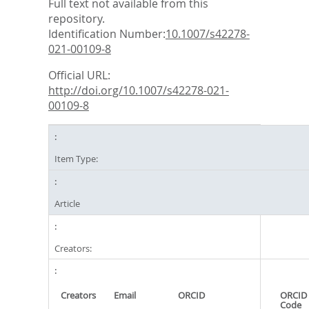
Full text not available from this
repository.
Identification Number:
10.1007/s42278-
021-00109-8
Official URL:
http://doi.org/10.1007/s42278-021-
00109-8
Item Type:
Article
Creators:
Creators
Email
ORCID
ORCID 
Code