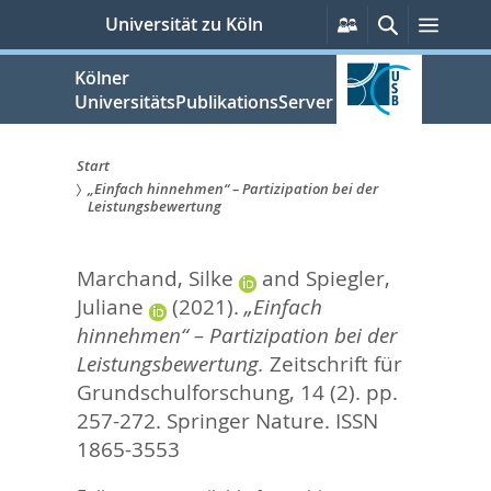
zum
Persönliche
Suche
Menü
Universität zu Köln
Services
Inhalt
springen
Kölner
UniversitätsPublikationsServer
Start
„Einfach hinnehmen“ – Partizipation bei der
Sie
Leistungsbewertung
sind
Marchand, Silke
and
Spiegler,
hier:
Juliane
(2021).
„Einfach
hinnehmen“ – Partizipation bei der
Leistungsbewertung.
Zeitschrift für
Grundschulforschung, 14 (2). pp.
257-272.
Springer Nature. ISSN
1865-3553