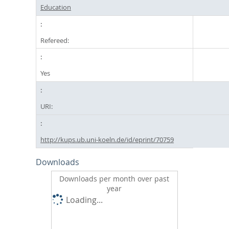
Education
Refereed:
Yes
URI:
http://kups.ub.uni-koeln.de/id/eprint/70759
Downloads
Downloads per month over past
year
Loading...