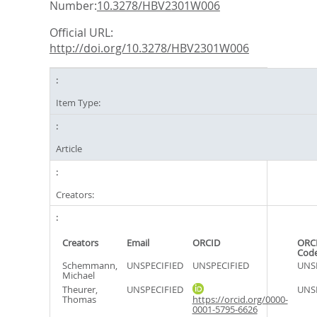
Number:
10.3278/HBV2301W006
Official URL:
http://doi.org/10.3278/HBV2301W006
Item Type:
Article
Creators:
Creators
Email
ORCID
ORCI
Cod
Schemmann,
UNSPECIFIED
UNSPECIFIED
UNS
Michael
Theurer,
UNSPECIFIED
UNS
Thomas
https://orcid.org/0000-
0001-5795-6626