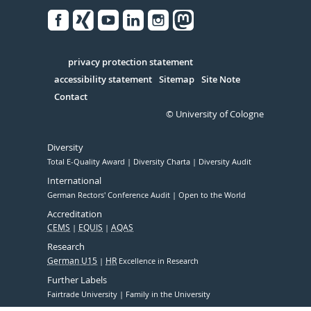
Facebook
Xing
Youtube
Linked
Instagram
in
Serivce
privacy protection statement
accessibility statement
Sitemap
Site Note
Contact
© University of Cologne
Diversity
Total E-Quality Award
Diversity Charta
Diversity Audit
International
German Rectors' Conference Audit
Open to the World
Accreditation
CEMS
EQUIS
AQAS
Research
German U15
HR
Excellence in Research
Further Labels
Fairtrade University
Family in the University