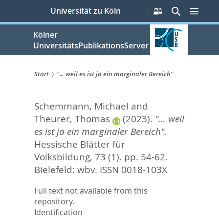
zum
Persönliche
Suche
Men
Universität zu Köln
Services
Inhalt
springen
Kölner
UniversitätsPublikationsServer
Start
"… weil es ist ja ein marginaler Bereich"
Sie
Schemmann, Michael
and
sind
Theurer, Thomas
(2023).
"… weil
hier:
es ist ja ein marginaler Bereich".
Hessische Blätter für
Volksbildung, 73 (1). pp. 54-62.
Bielefeld: wbv. ISSN 0018-103X
Full text not available from this
repository.
Identification