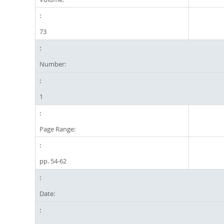
73
Number:
1
Page Range:
pp. 54-62
Date: