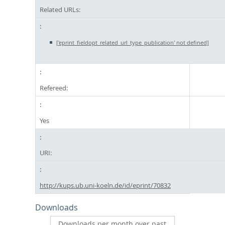
Related URLs:
['eprint_fieldopt_related_url_type_publication' not defined]
Refereed:
Yes
URI:
http://kups.ub.uni-koeln.de/id/eprint/70832
Downloads
Downloads per month over past