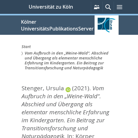
zum
Persönliche
Suche
Menü
Universität zu Köln
Services
Inhalt
springen
Kölner
UniversitätsPublikationsServer
Start
Vom Aufbruch in den „Weine-Wald“. Abschied
Sie
und Übergang als elementar menschliche
Erfahrung im Kindergarten. Ein Beitrag zur
sind
Transitionsforschung und Naturpädagogik
hier:
Stenger, Ursula
(2021).
Vom
Aufbruch in den „Weine-Wald“.
Abschied und Übergang als
elementar menschliche Erfahrung
im Kindergarten. Ein Beitrag zur
Transitionsforschung und
Naturpädagogik.
In:
Körper