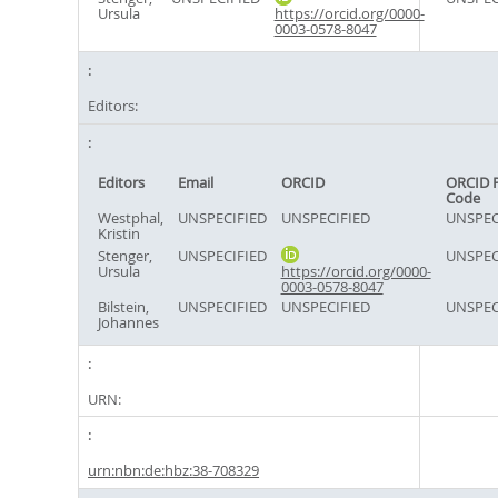
Ursula
https://orcid.org/0000-
0003-0578-8047
Editors:
Editors
Email
ORCID
ORCID 
Code
Westphal,
UNSPECIFIED
UNSPECIFIED
UNSPEC
Kristin
Stenger,
UNSPECIFIED
UNSPEC
Ursula
https://orcid.org/0000-
0003-0578-8047
Bilstein,
UNSPECIFIED
UNSPECIFIED
UNSPEC
Johannes
URN:
urn:nbn:de:hbz:38-708329