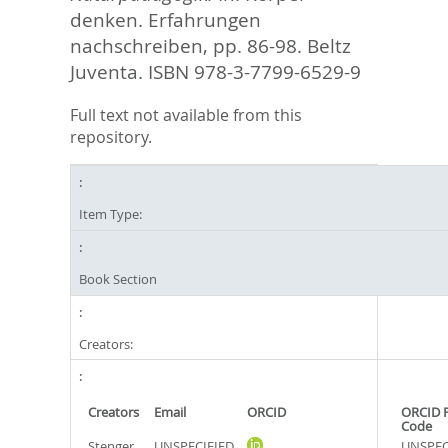
denken. Erfahrungen
nachschreiben,
pp. 86-98. Beltz
Juventa. ISBN 978-3-7799-6529-9
Full text not available from this
repository.
Item Type:
Book Section
Creators:
Creators
Email
ORCID
ORCID 
Code
Stenger,
UNSPECIFIED
UNSPEC