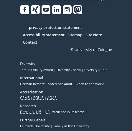
Facebook
Xing
Youtube
Linked
Instagram
in
Serivce
privacy protection statement
accessibility statement
Sitemap
Site Note
Contact
© University of Cologne
Diversity
Total E-Quality Award
Diversity Charta
Diversity Audit
International
German Rectors' Conference Audit
Open to the World
Accreditation
CEMS
EQUIS
AQAS
Research
German U15
HR
Excellence in Research
Further Labels
Fairtrade University
Family in the University